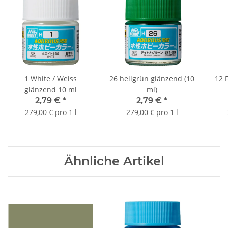
1 White / Weiss
26 hellgrün glänzend (10
12 F
glänzend 10 ml
ml)
2,79 €
*
2,79 €
*
279,00 € pro 1 l
279,00 € pro 1 l
Ähnliche Artikel