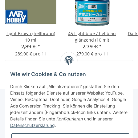
Light Brown (hellbraun)
45 Light blue / hellblau
Dark
10 ml
glänzend (10 ml)
2,89 €
*
2,79 €
*
289,00 € pro 1 l
279,00 € pro 1 l
Wie wir Cookies & Co nutzen
Durch Klicken auf „Alle akzeptieren“ gestatten Sie den
Einsatz folgender Dienste auf unserer Website: YouTube,
Vimeo, ReCaptcha, Doofinder, Google Analytics 4, Google
Ads Conversion Tracking. Sie können die Einstellung
Informationen
jederzeit ändern (Fingerabdruck-Icon links unten). Weitere
Details finden Sie unte
Konfigurieren
und in unserer
Datenschutzerklärung
.
Gesetzliche Informationen