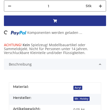
Stk
ng...
Komponenten werden geladen ...
ACHTUNG!
Kein
Spielzeug! Modellbauartikel oder
Sammelobjekt. Nicht für Personen unter 14 Jahren.
Verschluckbare Kleinteile und/oder Flüssigkeiten.
Beschreibung
Material:
Acryl
Hersteller:
Mr. Hobby
Artikelgewicht:
0,05
kg