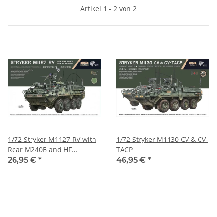
Artikel 1 - 2 von 2
1/72 Stryker M1127 RV with
1/72 Stryker M1130 CV & CV-
Rear M240B and HF
TACP
Antenna (2 in 1)
26,95 €
*
46,95 €
*