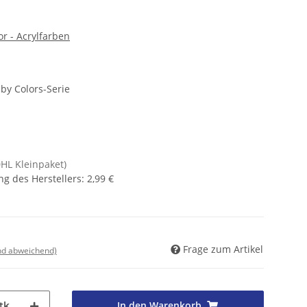
r - Acrylfarben
by Colors-Serie
DHL Kleinpaket)
g des Herstellers
:
2,99 €
Frage zum Artikel
nd abweichend)
In den Warenkorb
tk