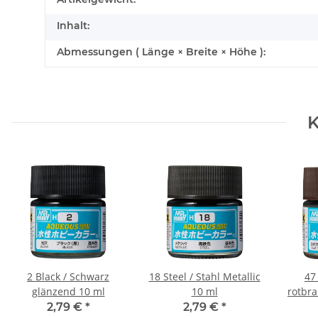
Inhalt:
Abmessungen ( Länge × Breite × Höhe ):
K
2 Black / Schwarz
18 Steel / Stahl Metallic
47
glänzend 10 ml
10 ml
rotbra
2,79 €
*
2,79 €
*