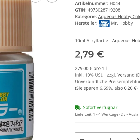
Artikelnummer:
H044
GTIN:
4973028719208
Kategorie:
Aqueous Hobby Colo
Hersteller:
Mr. Hobby
10ml Acrylfarbe - Aqueous Hob
2,79 €
279,00 € pro 1 l
inkl. 19% USt. , zzgl.
Versand
(
Unverbindliche Preisempfehlun
(Sie sparen
6.69%
, also
0,20 €
)
Sofort verfügbar
Lieferzeit:
1 - 4 Werktage
(DE - Ausla
S