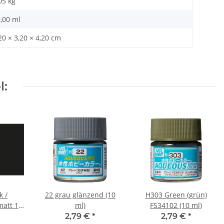
05
kg
,00 ml
20 × 3,20 × 4,20 cm
l:
k /
22 grau glänzend (10
H303 Green (grün)
matt 10
ml)
FS34102 (10 ml)
2,79 €
*
2,79 €
*