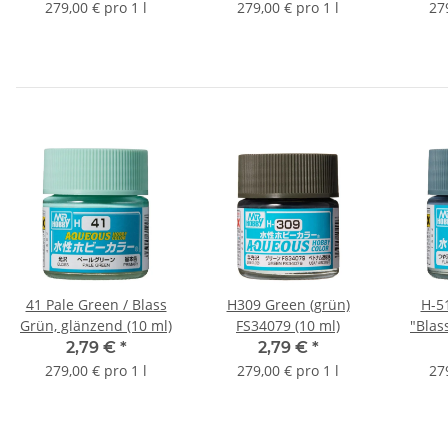
279,00 € pro 1 l
279,00 € pro 1 l
27
41 Pale Green / Blass
H309 Green (grün)
H-5
Grün, glänzend (10 ml)
FS34079 (10 ml)
"Blas
2,79 €
*
2,79 €
*
279,00 € pro 1 l
279,00 € pro 1 l
27