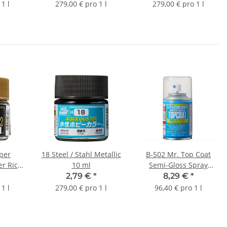
1 l
279,00 € pro 1 l
279,00 € pro 1 l
per
18 Steel / Stahl Metallic
B-502 Mr. Top Coat
er Rich
10 ml
Semi-Gloss Spray
l
(Klarlack seidenmatt)
2,79 €
*
8,29 €
*
86 ml
1 l
279,00 € pro 1 l
96,40 € pro 1 l