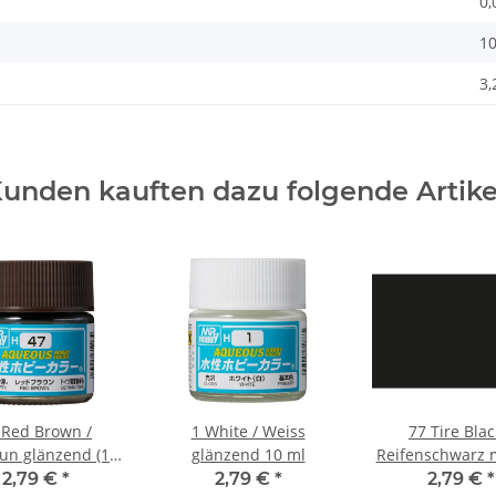
0,
10
3,
unden kauften dazu folgende Artike
 Red Brown /
1 White / Weiss
77 Tire Blac
un glänzend (10
glänzend 10 ml
Reifenschwarz 
ml)
ml
2,79 €
*
2,79 €
*
2,79 €
*