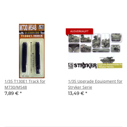
AUSVERKAUFT
1/35 T130E1 Track for
1/35 Upgrade Equipment for
M730/M548
Stryker Serie
7,89 €
*
13,49 €
*