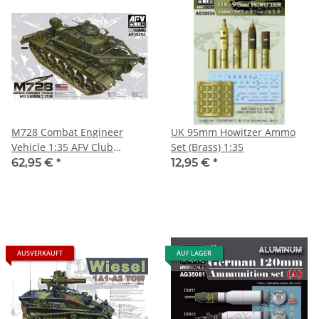
M728 Combat Engineer
UK 95mm Howitzer Ammo
Vehicle 1:35 AFV Club
Set (Brass) 1:35
AF35254
62,95 €
*
12,95 €
*
AUSVERKAUFT
AUF LAGER