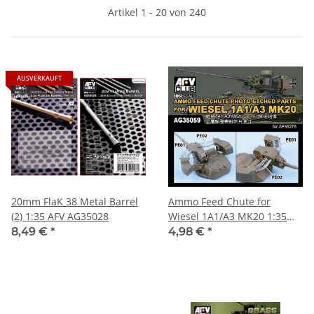
Artikel 1 - 20 von 240
AUSVERKAUFT
20mm FlaK 38 Metal Barrel
Ammo Feed Chute for
(2) 1:35 AFV AG35028
Wiesel 1A1/A3 MK20 1:35
AFV Club AG35059
8,49 €
*
4,98 €
*