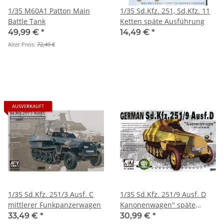
1/35 M60A1 Patton Main
1/35 Sd.Kfz. 251, Sd.Kfz. 11
Battle Tank
Ketten späte Ausführung
49,99 €
*
14,49 €
*
Alter Preis:
72,49 €
AUSVERKAUFT
1/35 Sd.Kfz. 251/3 Ausf. C
1/35 Sd.Kfz. 251/9 Ausf. D
mittlerer Funkpanzerwagen
Kanonenwagen" späte
Version"
33,49 €
*
30,99 €
*