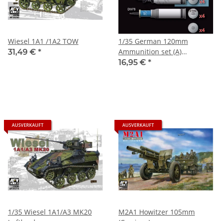
Wiesel 1A1 /1A2 TOW
1/35 German 120mm
Ammunition set (A)
31,49 €
*
Aluminium
16,95 €
*
AUSVERKAUFT
AUSVERKAUFT
1/35 Wiesel 1A1/A3 MK20
M2A1 Howitzer 105mm