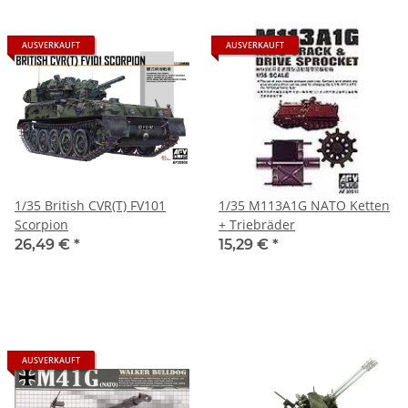
AUSVERKAUFT
AUSVERKAUFT
1/35 British CVR(T) FV101
1/35 M113A1G NATO Ketten
Scorpion
+ Triebräder
26,49 €
*
15,29 €
*
AUSVERKAUFT