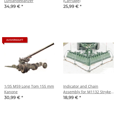
Luftlandepanzer
(Carriage)
34,99 €
*
25,99 €
*
AUSVERKAUFT
1/35 M59 Long Tom 155 mm
Indicator and Chain
Kanone
Assembly for M1132 Stryker
ESV Surface Mine Plow
30,99 €
*
18,99 €
*