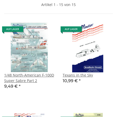
Artikel 1 - 15 von 15
AUF LAGER
AUF LAGER
1/48 North-American F-100D
Texans in the Sky
Super Sabre Part 2
10,99 €
*
9,49 €
*