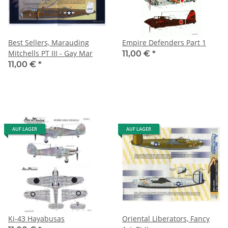
Best Sellers, Marauding
Empire Defenders Part 1
Mitchells PT III - Gay Mar
11,00 €
*
11,00 €
*
AUF LAGER
AUF LAGER
Ki-43 Hayabusas
Oriental Liberators, Fancy