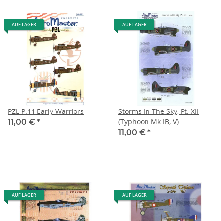
AUF LAGER
AUF LAGER
PZL P.11 Early Warriors
Storms In The Sky, Pt. XII
(Typhoon Mk IB, V)
11,00 €
*
11,00 €
*
AUF LAGER
AUF LAGER