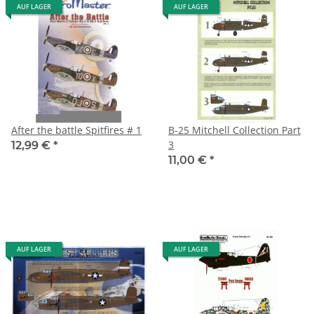
AUF LAGER
AUF LAGER
After the battle Spitfires # 1
B-25 Mitchell Collection Part
3
12,99 €
*
11,00 €
*
AUF LAGER
AUF LAGER