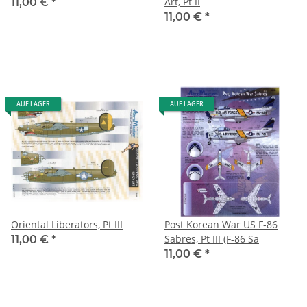
Art, Pt II
11,00 €
*
11,00 €
*
AUF LAGER
AUF LAGER
Oriental Liberators, Pt III
Post Korean War US F-86
Sabres, Pt III (F-86 Sa
11,00 €
*
11,00 €
*