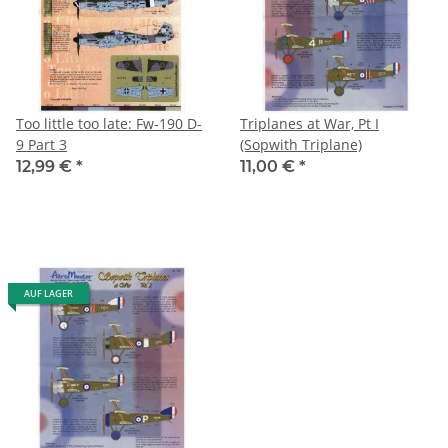
Too little too late: Fw-190 D-
Triplanes at War, Pt I
9 Part 3
(Sopwith Triplane)
12,99 €
*
11,00 €
*
AUF LAGER