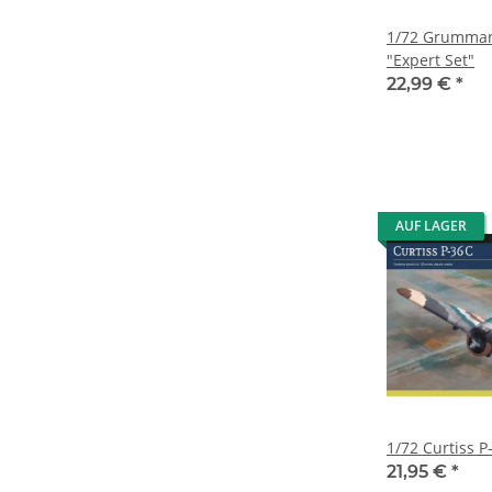
1/72 Grumman
"Expert Set"
22,99 €
*
AUF LAGER
1/72 Curtiss P
21,95 €
*