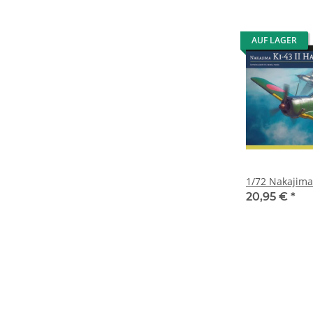
AUF LAGER
1/72 Nakajima
20,95 €
*