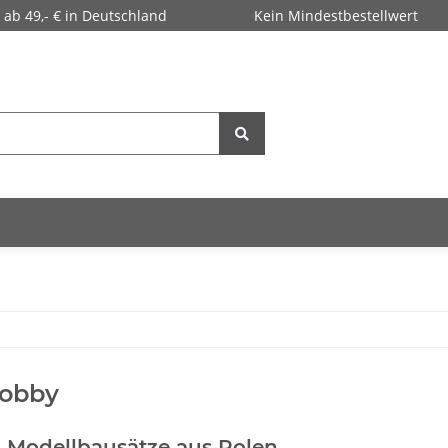
 ab 49,- € in Deutschland
Kein Mindestbestellwert
obby
Modellbausätze aus Polen