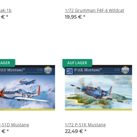
Yak-1b
1/72 Grumman F4F-4 Wildcat
5 €
*
19,95 €
*
LAGER
AUF LAGER
P-51D Mustang
1/72 P-51K Mustang
9 €
*
22,49 €
*