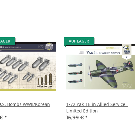
LAGER
AUF LAGER
U.S. Bombs WWII/Korean
1/72 Yak-1B in Allied Service -
Limited Edition
 €
*
16,99 €
*