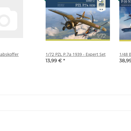
tabskoffer
1/72 PZL P.7a 1939 - Expert Set
1/48 
13,99 €
*
38,9