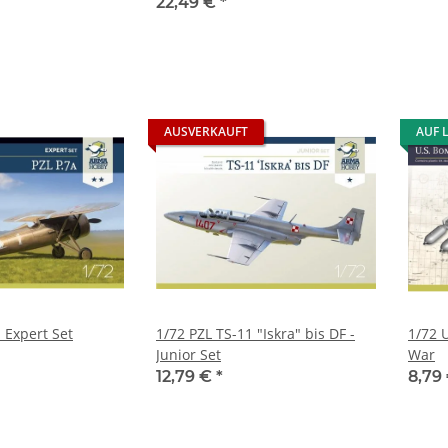
22,49 €
*
AUSVERKAUFT
AUF 
- Expert Set
1/72 PZL TS-11 "Iskra" bis DF -
1/72 
Junior Set
War
12,79 €
*
8,79