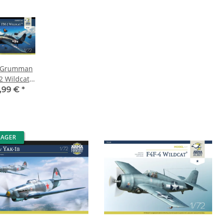
 Grumman
2 Wildcat
pert Set"
,99 €
*
LAGER