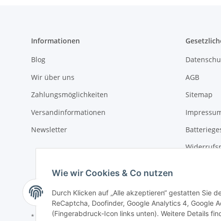
Informationen
Gesetzlich
Blog
Datenschu
Wir über uns
AGB
Zahlungsmöglichkeiten
Sitemap
Versandinformationen
Impressu
Newsletter
Batteriege
Widerrufs
Wie wir Cookies & Co nutzen
Durch Klicken auf „Alle akzeptieren“ gestatten Sie 
ReCaptcha, Doofinder, Google Analytics 4, Google Ad
(Fingerabdruck-Icon links unten). Weitere Details fi
* Alle Preise inkl. gesetzlicher USt., zzgl.
Versand