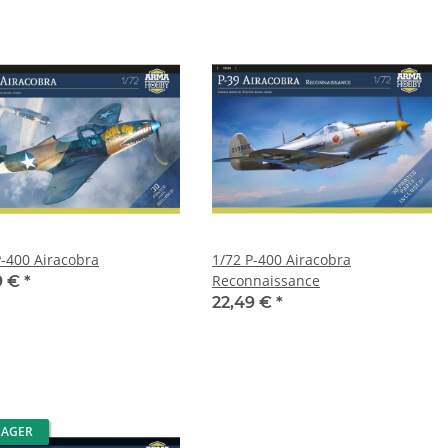
P-400 Airacobra
1/72 P-400 Airacobra
Reconnaissance
9 €
*
22,49 €
*
LAGER