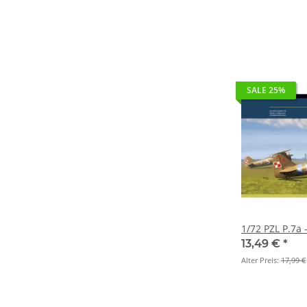
SALE 25%
1/72 PZL P.7a 
13,49 €
*
Alter Preis:
17,99 €