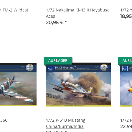
 FM-2 Wildcat
1/72 Nakajima Ki-43 II Hayabusa
1/72 
Aces
18,9
20,95 €
*
AUF LAGER
AUF 
-36C
1/72 P-51B Mustang
1/72 
China/Burma/India
22,5