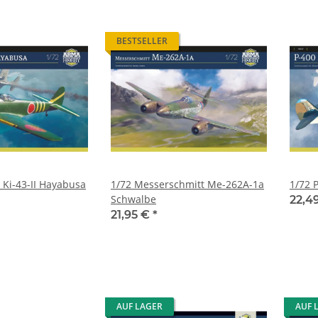
BESTSELLER
 Ki-43-II Hayabusa
1/72 Messerschmitt Me-262A-1a
1/72 
Schwalbe
22,4
21,95 €
*
AUF LAGER
AUF 