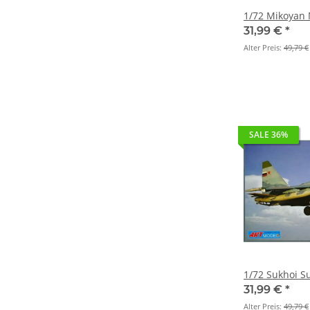
1/72 Mikoyan
31,99 €
*
Alter Preis:
49,79 €
SALE 36%
1/72 Sukhoi S
31,99 €
*
Alter Preis:
49,79 €