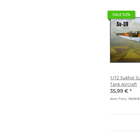
SALE 52%
1/72 Sukhoi Su
Tank Aircraft
35,99 €
*
Alter Preis:
74,99 €