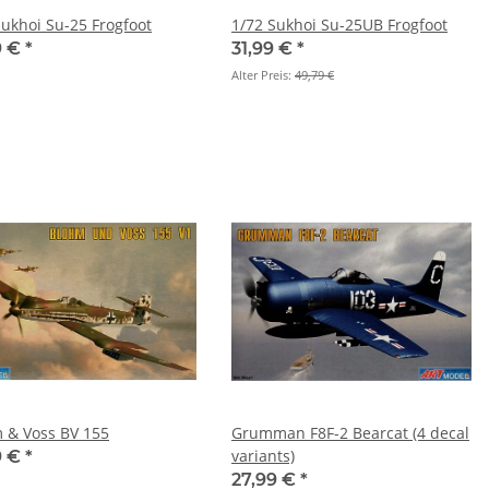
Sukhoi Su-25 Frogfoot
1/72 Sukhoi Su-25UB Frogfoot
9 €
*
31,99 €
*
Alter Preis:
49,79 €
 & Voss BV 155
Grumman F8F-2 Bearcat (4 decal
variants)
9 €
*
27,99 €
*