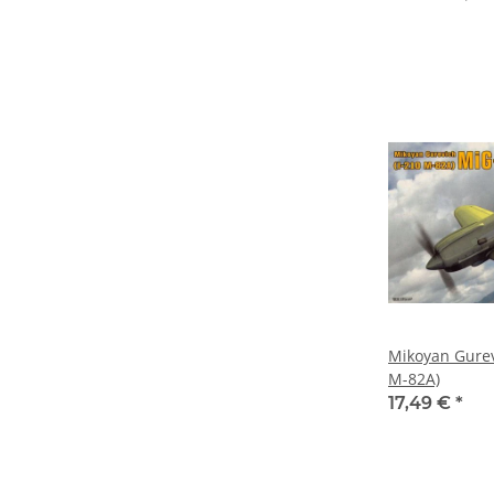
Mikoyan Gurev
M-82A)
17,49 €
*