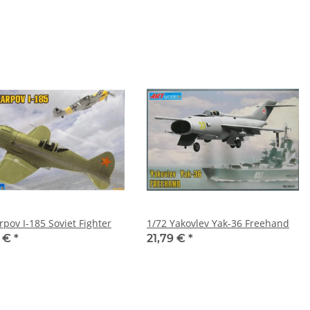
rpov I-185 Soviet Fighter
1/72 Yakovlev Yak-36 Freehand
0 €
*
21,79 €
*