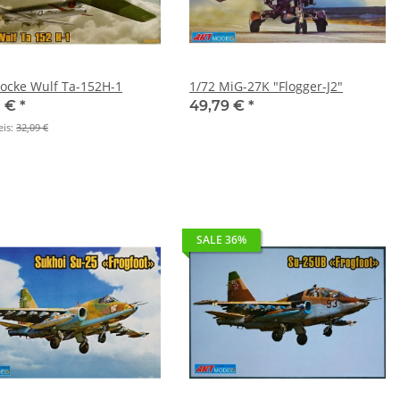
Focke Wulf Ta-152H-1
1/72 MiG-27K "Flogger-J2"
0 €
*
49,79 €
*
eis:
32,09 €
SALE 36%