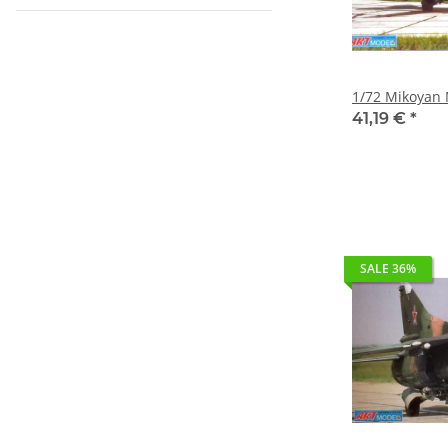
1/72 Mikoyan 
41,19 €
*
SALE 36%