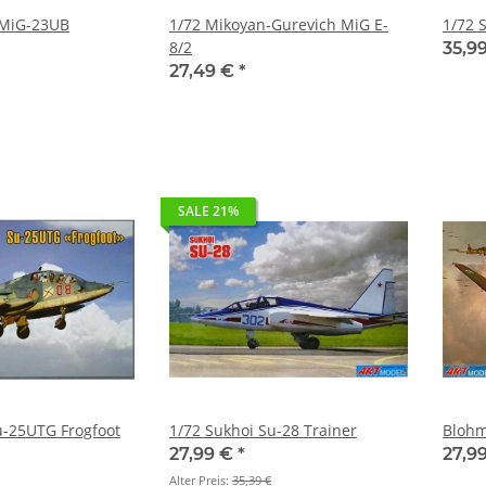
 MiG-23UB
1/72 Mikoyan-Gurevich MiG E-
1/72 
8/2
35,9
27,49 €
*
SALE 21%
u-25UTG Frogfoot
1/72 Sukhoi Su-28 Trainer
Blohm
27,99 €
*
27,9
Alter Preis:
35,39 €