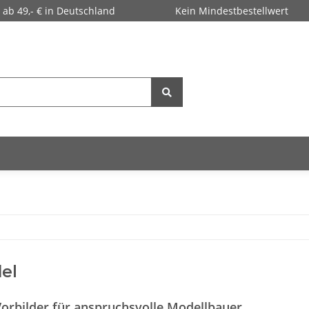
 ab 49,- € in Deutschland
Kein Mindestbestellwert
el
Vorbilder für anspruchsvolle Modellbauer