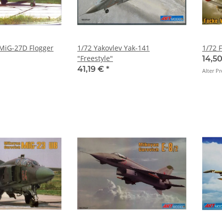
MiG-27D Flogger
1/72 Yakovlev Yak-141
1/72 
"Freestyle"
14,5
41,19 €
*
Alter Pr