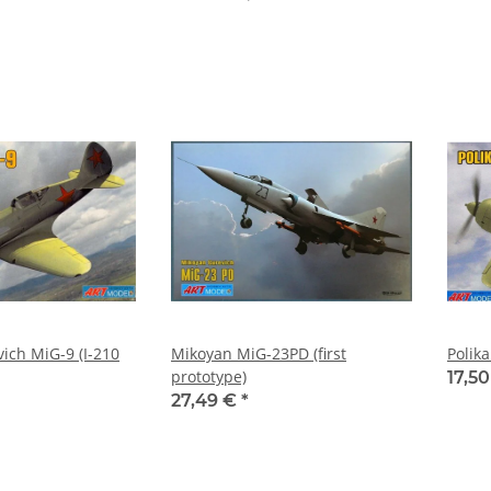
ich MiG-9 (I-210
Mikoyan MiG-23PD (first
Polika
prototype)
17,5
27,49 €
*