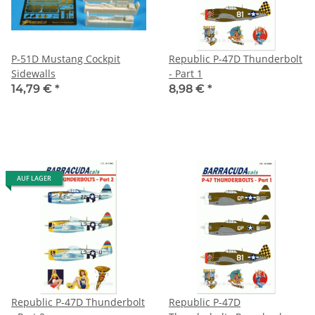
P-51D Mustang Cockpit
Republic P-47D Thunderbolt
Sidewalls
- Part 1
14,79 €
*
8,98 €
*
AUF LAGER
Republic P-47D Thunderbolt
Republic P-47D