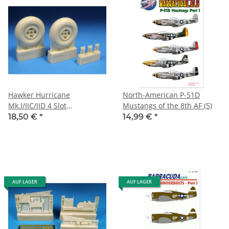
Hawker Hurricane
North-American P-51D
Mk.I/IIC/IID 4 Slot
Mustangs of the 8th AF (5)
Mainwheels
18,50 €
*
14,99 €
*
AUF LAGER
AUF LAGER