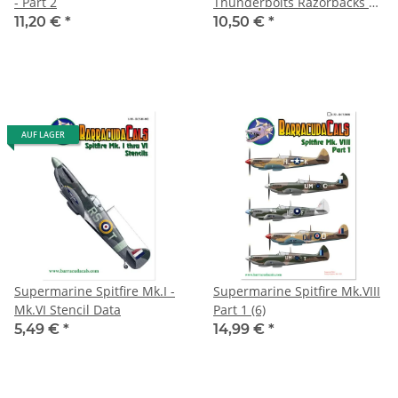
- Part 2
Thunderbolts Razorbacks Pt
1 (3)
11,20 €
*
10,50 €
*
AUF LAGER
Supermarine Spitfire Mk.I -
Supermarine Spitfire Mk.VIII
Mk.VI Stencil Data
Part 1 (6)
5,49 €
*
14,99 €
*