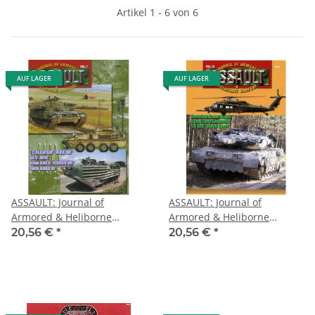
Artikel 1 - 6 von 6
AUF LAGER
AUF LAGER
ASSAULT: Journal of
ASSAULT: Journal of
Armored & Heliborne
Armored & Heliborne
Warfare
Warfare
20,56 €
*
20,56 €
*