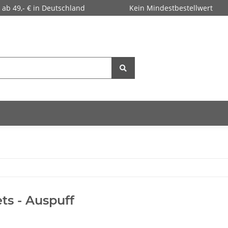
 ab 49,- € in Deutschland
Kein Mindestbestellwert
ets - Auspuff