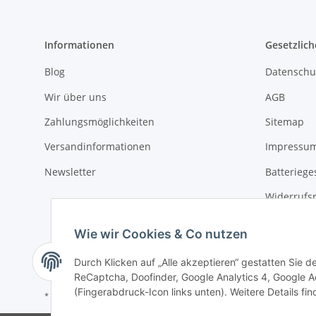
Informationen
Gesetzlich
Blog
Datenschu
Wir über uns
AGB
Zahlungsmöglichkeiten
Sitemap
Versandinformationen
Impressu
Newsletter
Batteriege
Widerrufs
Wie wir Cookies & Co nutzen
Durch Klicken auf „Alle akzeptieren“ gestatten Sie 
ReCaptcha, Doofinder, Google Analytics 4, Google Ad
(Fingerabdruck-Icon links unten). Weitere Details fi
* Alle Preise inkl. gesetzlicher USt., zzgl.
Versand