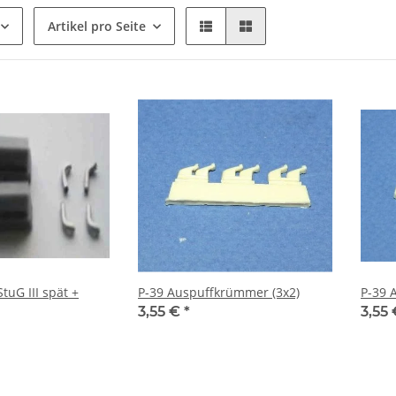
Artikel pro Seite
tuG III spät +
P-39 Auspuffkrümmer (3x2)
P-39 
3,55 €
*
3,55