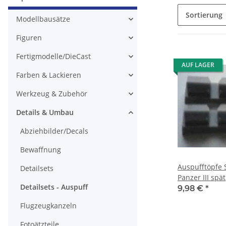
Sortierung
Modellbausätze
Figuren
Fertigmodelle/DieCast
AUF LAGER
Farben & Lackieren
Werkzeug & Zubehör
Details & Umbau
Abziehbilder/Decals
Bewaffnung
Auspufftöpfe S
Detailsets
Panzer III spät
Detailsets - Auspuff
9,98 €
*
Flugzeugkanzeln
Fotoätzteile