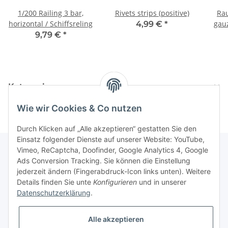
1/200 Railing 3 bar,
Rivets strips (positive)
Raute
horizontal / Schiffsreling
gau
4,99 €
*
9,79 €
*
Kategorien
Wie wir Cookies & Co nutzen
Durch Klicken auf „Alle akzeptieren“ gestatten Sie den
Einsatz folgender Dienste auf unserer Website: YouTube,
Vimeo, ReCaptcha, Doofinder, Google Analytics 4, Google
Ads Conversion Tracking. Sie können die Einstellung
Informationen
jederzeit ändern (Fingerabdruck-Icon links unten). Weitere
Details finden Sie unte
Konfigurieren
und in unserer
Datenschutzerklärung
.
Gesetzliche Informationen
Alle akzeptieren