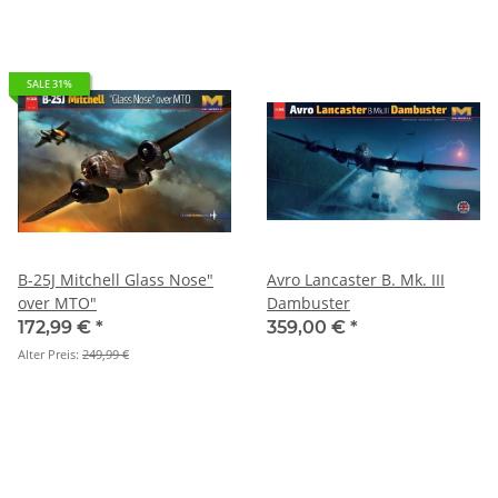
SALE 31%
B-25J Mitchell Glass Nose"
Avro Lancaster B. Mk. III
over MTO"
Dambuster
172,99 €
*
359,00 €
*
Alter Preis:
249,99 €