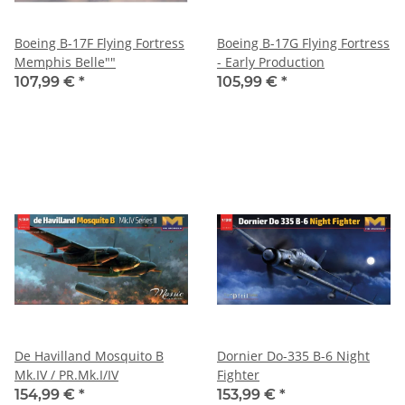
Boeing B-17F Flying Fortress
Boeing B-17G Flying Fortress
Memphis Belle""
- Early Production
107,99 €
*
105,99 €
*
De Havilland Mosquito B
Dornier Do-335 B-6 Night
Mk.IV / PR.Mk.I/IV
Fighter
154,99 €
*
153,99 €
*