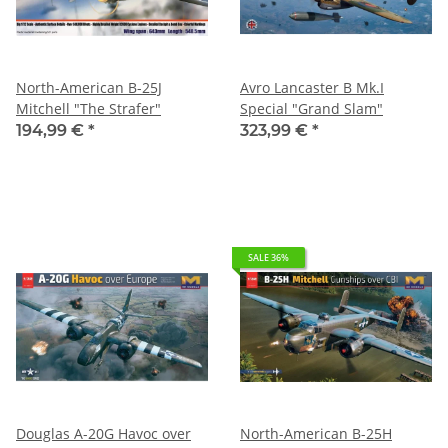
North-American B-25J
Avro Lancaster B Mk.I
Mitchell "The Strafer"
Special "Grand Slam"
194,99 €
*
323,99 €
*
SALE 36%
Douglas A-20G Havoc over
North-American B-25H