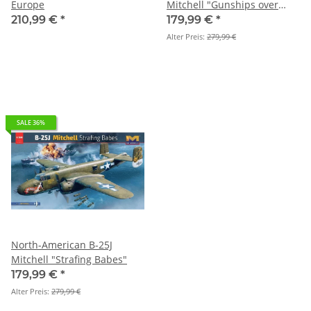
Europe
Mitchell "Gunships over
CBI"
210,99 €
*
179,99 €
*
Alter Preis:
279,99 €
SALE 36%
North-American B-25J
Mitchell "Strafing Babes"
179,99 €
*
Alter Preis:
279,99 €