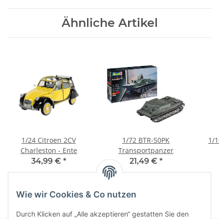
Ähnliche Artikel
1/24 Citroen 2CV
1/72 BTR-50PK
1/
Charleston - Ente
Transportpanzer
34,99 €
*
21,49 €
*
Wie wir Cookies & Co nutzen
Durch Klicken auf „Alle akzeptieren“ gestatten Sie den