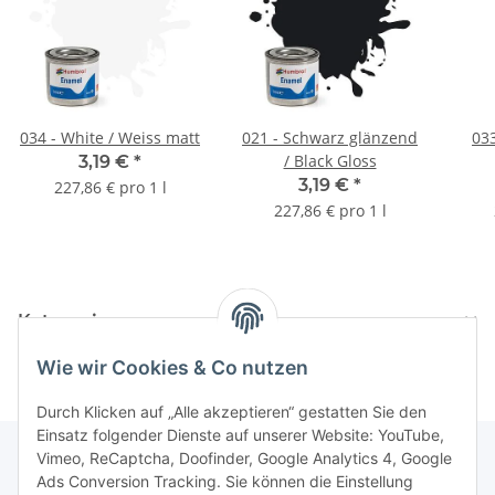
034 - White / Weiss matt
021 - Schwarz glänzend
033
/ Black Gloss
3,19 €
*
3,19 €
*
227,86 € pro 1 l
227,86 € pro 1 l
Kategorien
Wie wir Cookies & Co nutzen
Durch Klicken auf „Alle akzeptieren“ gestatten Sie den
Einsatz folgender Dienste auf unserer Website: YouTube,
Vimeo, ReCaptcha, Doofinder, Google Analytics 4, Google
Ads Conversion Tracking. Sie können die Einstellung