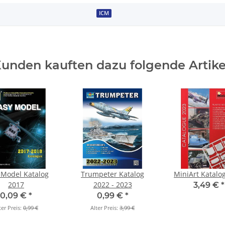
ICM
unden kauften dazu folgende Artike
 Model Katalog
Trumpeter Katalog
MiniArt Katalo
2017
2022 - 2023
3,49 €
*
0,09 €
*
0,99 €
*
ter Preis:
0,99 €
Alter Preis:
3,99 €