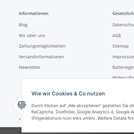
Informationen
Gesetzlich
Blog
Datenschu
Wir über uns
AGB
Zahlungsmöglichkeiten
Sitemap
Versandinformationen
Impressu
Newsletter
Batteriege
Widerrufs
Wie wir Cookies & Co nutzen
Durch Klicken auf „Alle akzeptieren“ gestatten Sie 
ReCaptcha, Doofinder, Google Analytics 4, Google Ad
(Fingerabdruck-Icon links unten). Weitere Details fi
* Alle Preise inkl. gesetzlicher USt., zzgl.
Versand