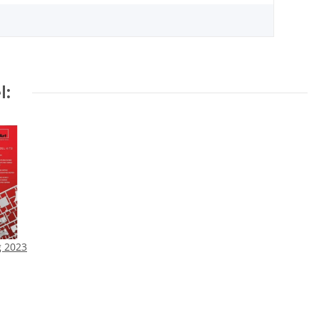
l:
g 2023