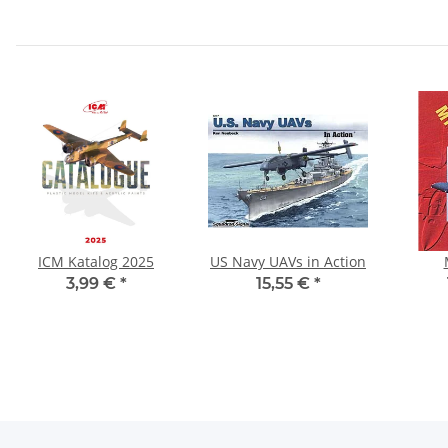
ICM Katalog 2025
US Navy UAVs in Action
3,99 €
*
15,55 €
*