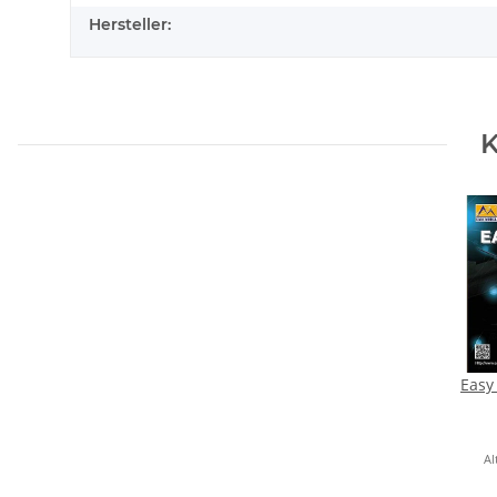
Hersteller:
K
Easy
Al