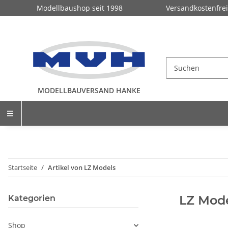
Modellbaushop seit 1998
Versandkostenfrei
MODELLBAUVERSAND HANKE
Startseite
Artikel von LZ Models
LZ Mod
Kategorien
Shop