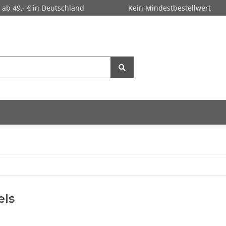
 ab 49,- € in Deutschland
Kein Mindestbestellwert
els