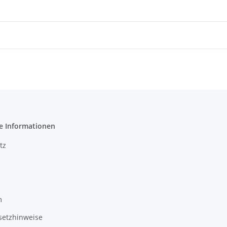
e Informationen
tz
m
setzhinweise