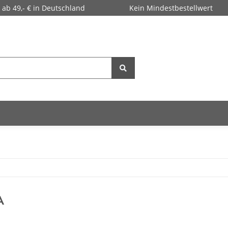
 ab 49,- € in Deutschland
Kein Mindestbestellwert
A