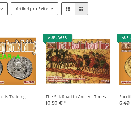
Artikel pro Seite
AUF LAGER
AUF 
uits Training
The Silk Road in Ancient Times
Sacrif
10,50 €
*
6,49