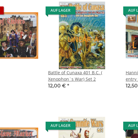
AUF LAGER
AUF 
Battle of Cunaxa 401 B.C. (
Hanni
Xenophon`s War) Set 2
entry 
12,00 €
*
12,5
AUF LAGER
AUF 