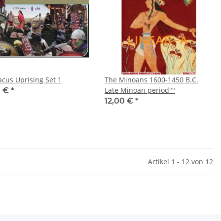
acus Uprising Set 1
The Minoans 1600-1450 B.C.
Late Minoan period""
0 €
*
12,00 €
*
Artikel 1 - 12 von 12