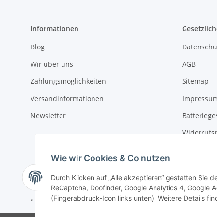
Informationen
Gesetzlich
Blog
Datenschu
Wir über uns
AGB
Zahlungsmöglichkeiten
Sitemap
Versandinformationen
Impressu
Newsletter
Batteriege
Widerrufs
Wie wir Cookies & Co nutzen
Durch Klicken auf „Alle akzeptieren“ gestatten Sie 
ReCaptcha, Doofinder, Google Analytics 4, Google Ad
(Fingerabdruck-Icon links unten). Weitere Details fi
* Alle Preise inkl. gesetzlicher USt., zzgl.
Versand