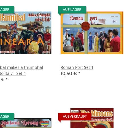
LAGER
AUF LAGER
bal makes a triumphal
Roman Port Set 1
to Italy - Set 4
10,50 €
*
0 €
*
LAGER
AUSVERKAUFT