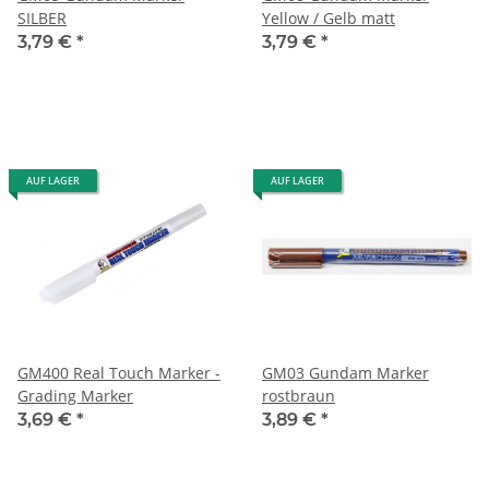
SILBER
Yellow / Gelb matt
3,79 €
*
3,79 €
*
AUF LAGER
AUF LAGER
GM400 Real Touch Marker -
GM03 Gundam Marker
Grading Marker
rostbraun
3,69 €
*
3,89 €
*