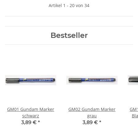
Artikel 1 - 20 von 34
Bestseller
GM01 Gundam Marker
GM02 Gundam Marker
GM1
schwarz
grau
Bl
3,89 €
*
3,89 €
*