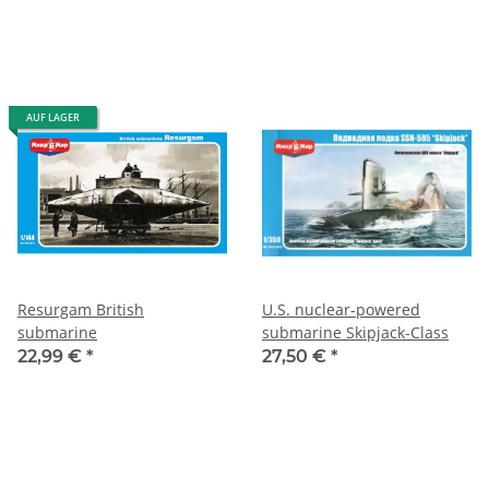
AUF LAGER
Resurgam British
U.S. nuclear-powered
submarine
submarine Skipjack-Class
22,99 €
*
27,50 €
*