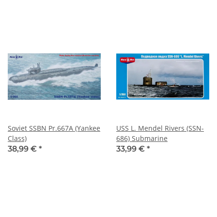
Soviet SSBN Pr.667A (Yankee
USS L. Mendel Rivers (SSN-
Class)
686) Submarine
38,99 €
*
33,99 €
*