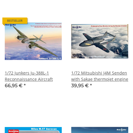
BESTSELLER
1/72 Junkers Ju-388L-1
1/72 Mitsubishi J4M Senden
Reconnaissance Aircraft
with Sakae thermojet engine
66,95 €
*
39,95 €
*