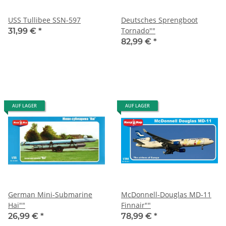
USS Tullibee SSN-597
Deutsches Sprengboot
Tornado""
31,99 €
*
82,99 €
*
AUF LAGER
AUF LAGER
German Mini-Submarine
McDonnell-Douglas MD-11
Hai""
Finnair""
26,99 €
*
78,99 €
*