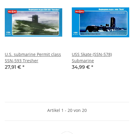
U.S. submarine Permit class
USS Skate (SSN-578)
SSN-593 Tresher
Submarine
27,91 €
*
34,99 €
*
Artikel 1 - 20 von 20