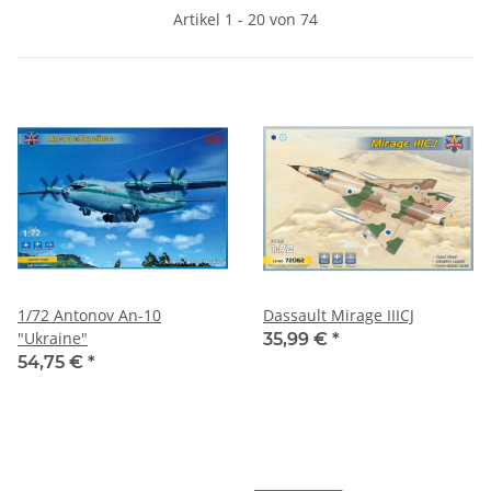
Artikel 1 - 20 von 74
1/72 Antonov An-10
Dassault Mirage IIICJ
"Ukraine"
35,99 €
*
54,75 €
*