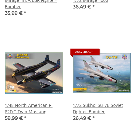
Mirage III EA/EBR Fighter-
1/72 Mirage 4000
Bomber
36,49 €
*
35,99 €
*
AUSVERKAUFT
1/48 North-American F-
1/72 Sukhoi Su-7B Soviet
82F/G Twin Mustang
Fighter-Bomber
59,99 €
*
26,49 €
*