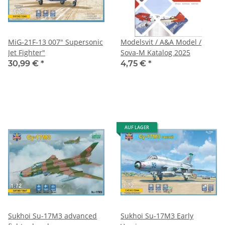
MiG-21F-13 007" Supersonic
Modelsvit / A&A Model /
Jet Fighter"
Sova-M Katalog 2025
30,99 €
*
4,75 €
*
AUF LAGER
Sukhoi Su-17M3 advanced
Sukhoi Su-17M3 Early