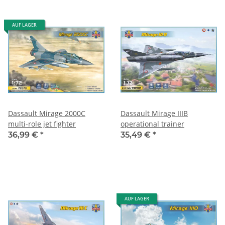
AUF LAGER
Dassault Mirage 2000C
Dassault Mirage IIIB
multi-role jet fighter
operational trainer
36,99 €
*
35,49 €
*
AUF LAGER