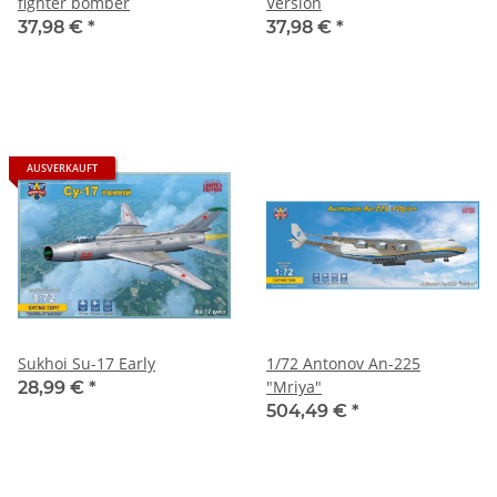
fighter bomber
Version
37,98 €
*
37,98 €
*
AUSVERKAUFT
Sukhoi Su-17 Early
1/72 Antonov An-225
"Mriya"
28,99 €
*
504,49 €
*