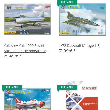
AUF LAGER
Yakovlev Yak-1000 Soviet
1/72 Dassault Mirage IIIE
Supersonic Demonstrator
31,99 €
*
1:72
25,49 €
*
AUF LAGER
AUF LAGER