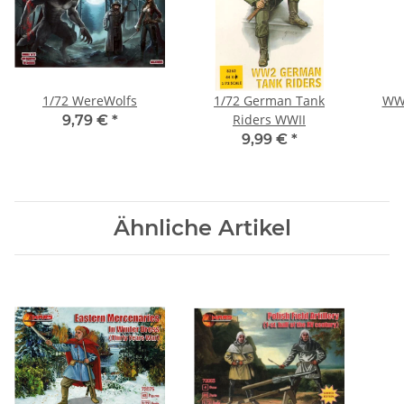
1/72 WereWolfs
1/72 German Tank
WWI
Riders WWII
9,79 €
*
9,99 €
*
Ähnliche Artikel