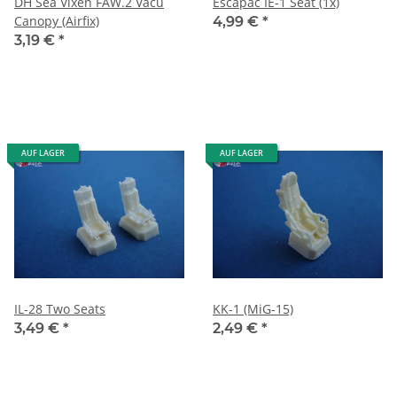
DH Sea Vixen FAW.2 Vacu
Escapac IE-1 Seat (1x)
Canopy (Airfix)
4,99 €
*
3,19 €
*
AUF LAGER
AUF LAGER
IL-28 Two Seats
KK-1 (MiG-15)
3,49 €
*
2,49 €
*