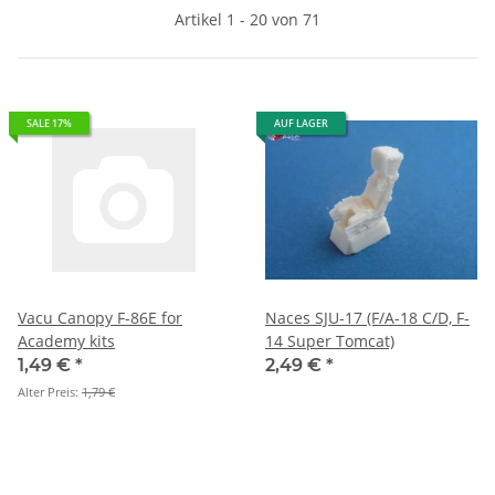
Artikel 1 - 20 von 71
SALE 17%
AUF LAGER
Vacu Canopy F-86E for
Naces SJU-17 (F/A-18 C/D, F-
Academy kits
14 Super Tomcat)
1,49 €
*
2,49 €
*
Alter Preis:
1,79 €