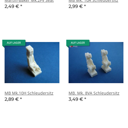
Martin-Baker Mk.2FV Seat
MB Mk. 10A Schleudersitz
2,49 €
*
2,99 €
*
AUF LAGER
AUF LAGER
MB Mk.10H Schleudersitz
MB. Mk. 8VA Schleudersitz
2,89 €
*
3,49 €
*