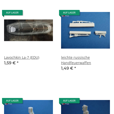
AUF LAGER
AUF LAGER
Lavochkin La-7 (EDU)
leichte russische
Handfeuerwaffen
1,59 €
*
1,49 €
*
AUF LAGER
AUF LAGER