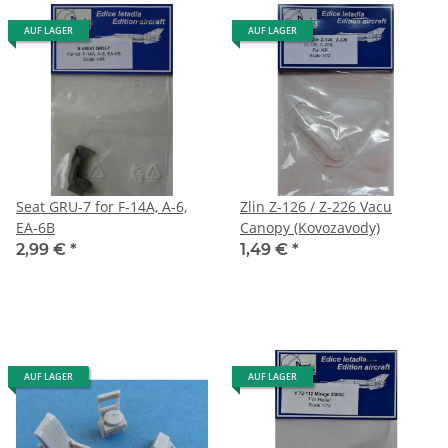
AUF LAGER
AUF LAGER
Seat GRU-7 for F-14A, A-6,
Zlin Z-126 / Z-226 Vacu
EA-6B
Canopy (Kovozavody)
2,99 €
*
1,49 €
*
AUF LAGER
AUF LAGER