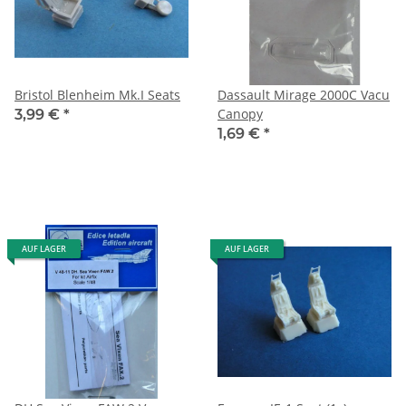
Bristol Blenheim Mk.I Seats
Dassault Mirage 2000C Vacu
Canopy
3,99 €
*
1,69 €
*
AUF LAGER
AUF LAGER