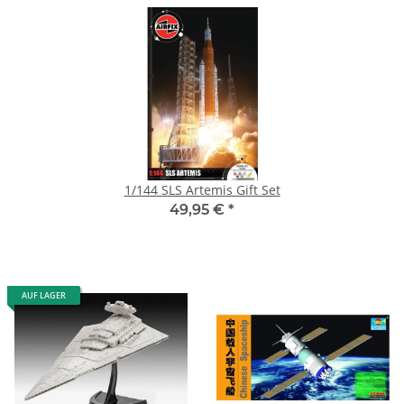
1/144 SLS Artemis Gift Set
49,95 €
*
AUF LAGER