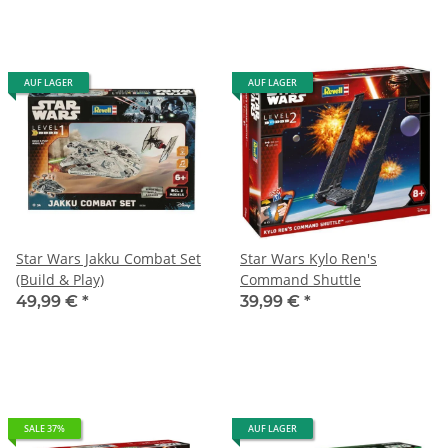
AUF LAGER
AUF LAGER
Star Wars Jakku Combat Set
Star Wars Kylo Ren's
(Build & Play)
Command Shuttle
49,99 €
*
39,99 €
*
SALE 37%
AUF LAGER