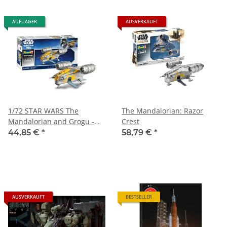
AUF LAGER
AUSVERKAUFT
1/72 STAR WARS The
The Mandalorian: Razor
Mandalorian and Grogu -
Crest
Razor Crest
44,85 €
*
58,79 €
*
AUSVERKAUFT
BESTSELLER