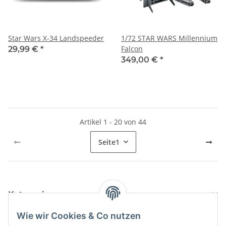
Star Wars X-34 Landspeeder
1/72 STAR WARS Millennium
Falcon
29,99 €
*
349,00 €
*
Artikel 1 - 20 von 44
Seite
1
Kategorien
Wie wir Cookies & Co nutzen