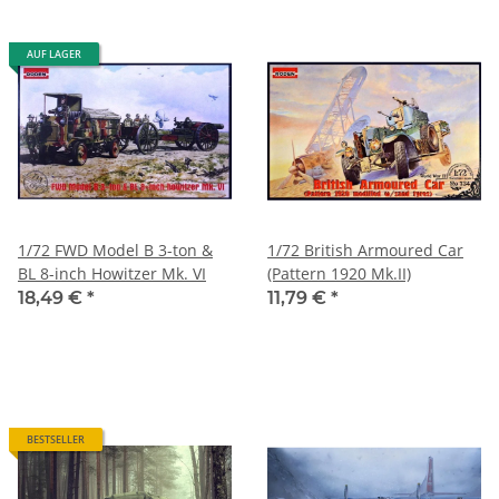
AUF LAGER
1/72 FWD Model B 3-ton &
1/72 British Armoured Car
BL 8-inch Howitzer Mk. VI
(Pattern 1920 Mk.II)
18,49 €
*
11,79 €
*
BESTSELLER