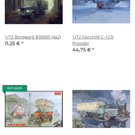
1/72 Borgward B3000S (4x2)
1/72 Fairchild C-123J
Provider
11,25 €
*
44,75 €
*
AUF LAGER