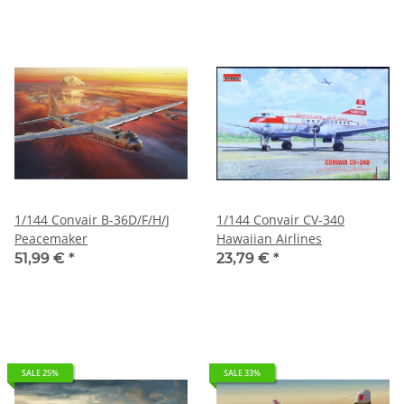
1/144 Convair B-36D/F/H/J
1/144 Convair CV-340
Peacemaker
Hawaiian Airlines
51,99 €
*
23,79 €
*
SALE 25%
SALE 33%