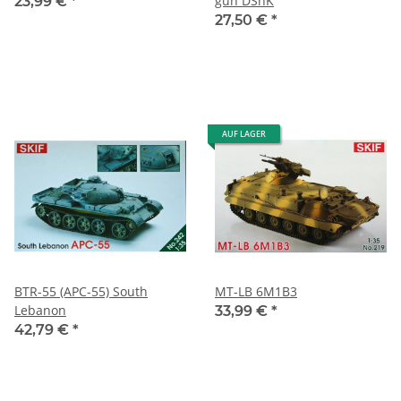
gun DShK
23,99 €
*
27,50 €
*
AUF LAGER
BTR-55 (APC-55) South
MT-LB 6M1B3
Lebanon
33,99 €
*
42,79 €
*