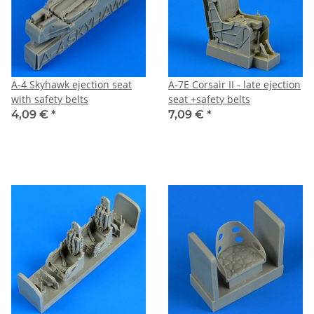
A-4 Skyhawk ejection seat
A-7E Corsair II - late ejection
with safety belts
seat +safety belts
4,09 €
*
7,09 €
*