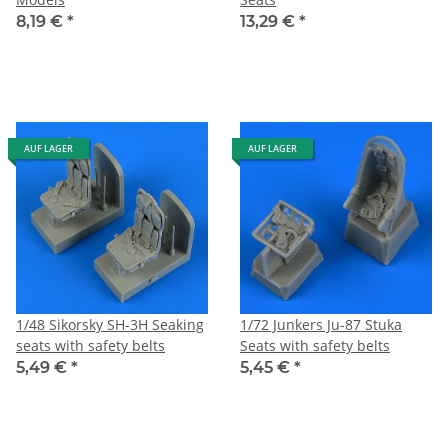
8,19 €
*
13,29 €
*
AUF LAGER
AUF LAGER
1/48 Sikorsky SH-3H Seaking
1/72 Junkers Ju-87 Stuka
seats with safety belts
Seats with safety belts
5,49 €
*
5,45 €
*