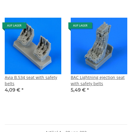
AUF LAGER
AUF LAGER
Avia B.534 seat with safety
BAC Lightning ejection seat
belts
with safety belts
4,09 €
*
5,49 €
*