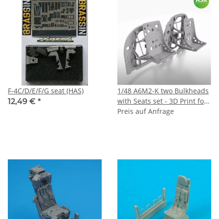
F-4C/D/E/F/G seat (HAS)
1/48 A6M2-K two Bulkheads
with Seats set - 3D Print for
12,49 €
*
Eduard
Preis auf Anfrage