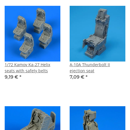
1/72 Kamov Ka-27 Helix
A-10A Thunderbolt II
seats with safety belts
ejection seat
9,19 €
*
7,09 €
*