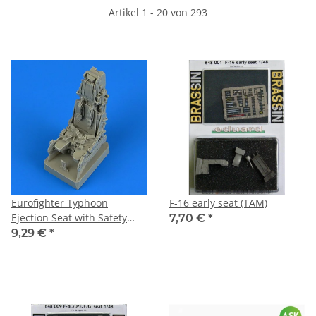
Artikel 1 - 20 von 293
Eurofighter Typhoon
F-16 early seat (TAM)
Ejection Seat with Safety
7,70 €
*
Belts 1:32 Quickboost
9,29 €
*
QB32210