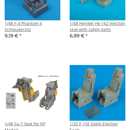
1/48 F-4 Phantom II
1/48 Heinkel He-162 ejection
Schleudersitz
seat with safety belts
9,19 €
*
6,99 €
*
1/48 Su-7 Seat for KP
1/32 F-15E Eagle Ejection
Models
Seats