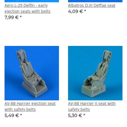
Aero L-29 Delfin - early
Albatros D.III Oeffag seat
ejection seats with belts
4,09 €
*
7,99 €
*
AV-8B Harrier ejection seat
AV-8B Harrier II seat with
with safety belts
safety belts
5,49 €
*
5,30 €
*