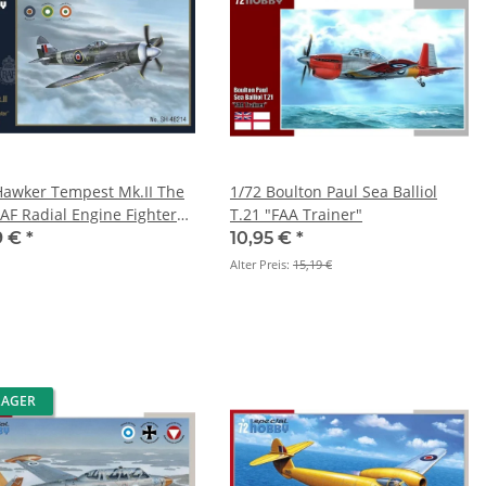
Hawker Tempest Mk.II The
1/72 Boulton Paul Sea Balliol
RAF Radial Engine Fighter
T.21 "FAA Trainer"
ch Kit"
9 €
*
10,95 €
*
Alter Preis:
15,19 €
LAGER