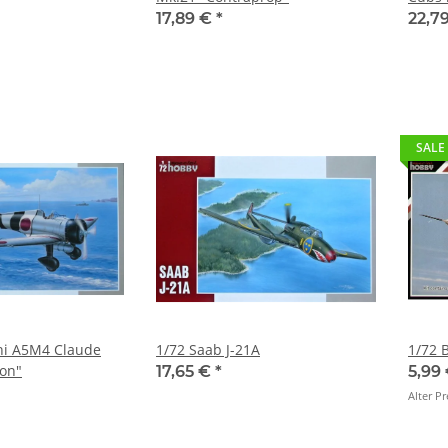
17,89 €
*
22,7
SALE
hi A5M4 Claude
1/72 Saab J-21A
1/72 
ion"
17,65 €
*
5,99
Alter Pr