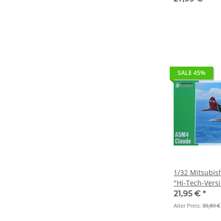
SALE 45%
1/32 Mitsubis
"Hi-Tech-Vers
21,95 €
*
Alter Preis:
39,89 €