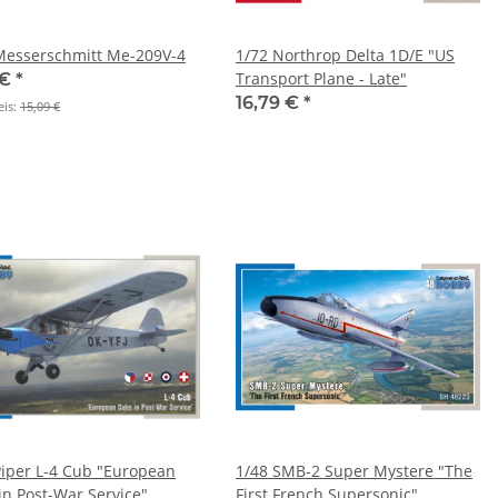
Messerschmitt Me-209V-4
1/72 Northrop Delta 1D/E "US
Transport Plane - Late"
 €
*
16,79 €
*
eis:
15,09 €
Piper L-4 Cub "European
1/48 SMB-2 Super Mystere "The
in Post-War Service"
First French Supersonic"