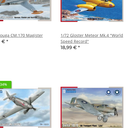
Fouga CM.170 Magister
1/72 Gloster Meteor Mk.4 "World
Speed Record"
9 €
*
18,99 €
*
 34%