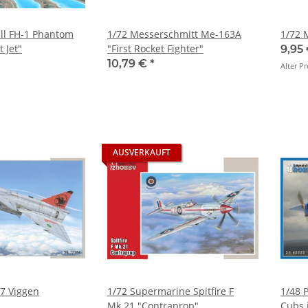
ll FH-1 Phantom
1/72 Messerschmitt Me-163A
1/72 
 Jet"
"First Rocket Fighter"
9,95
10,79 €
*
Alter Pr
AUSVERKAUFT
37 Viggen
1/72 Supermarine Spitfire F
1/48 
Mk.21 "Contraprop"
Cubs 