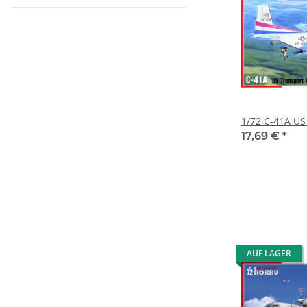
1/72 C-41A US
17,69 €
*
AUF LAGER