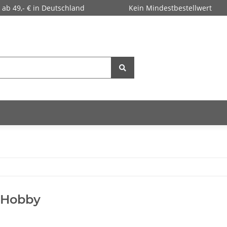
 ab 49,- € in Deutschland
Kein Mindestbestellwert
 Hobby