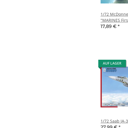
1/72 McDonne
"MARINES First
17,89 €
*
AUF LAGER
1/72 Saab JA-
27,99 €
*