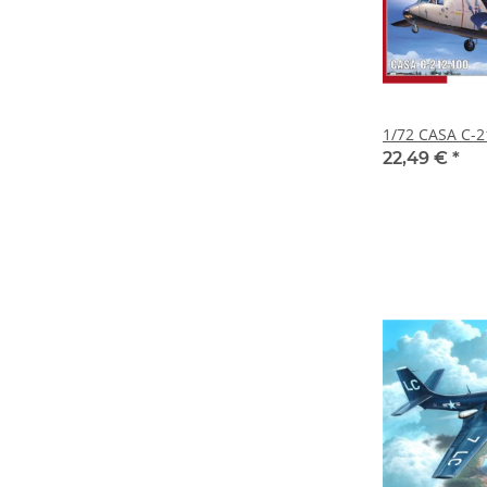
1/72 CASA C-2
22,49 €
*