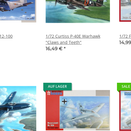
12-100
1/72 Curtiss P-40E Warhawk
1/72 
"Claws and Teeth"
14,9
16,49 €
*
AUF LAGER
SALE