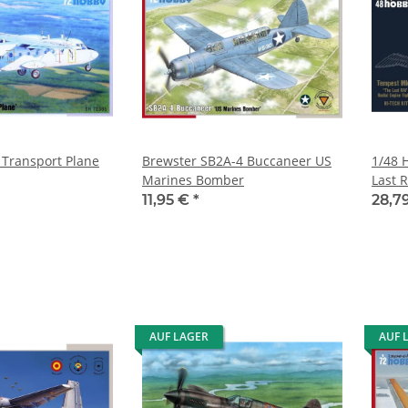
 Transport Plane
Brewster SB2A-4 Buccaneer US
1/48 
Marines Bomber
Last 
"Hi-Te
11,95 €
*
28,7
AUF LAGER
AUF 