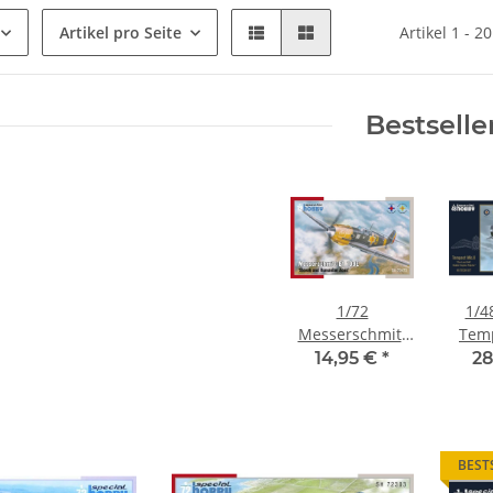
Artikel pro Seite
Artikel 1 - 2
Bestselle
1/72
1/4
Messerschmitt
Temp
Bf-109E "Slovak
The
14,95 €
*
28
and Rumanian
Radi
Aces"
Fight
BEST