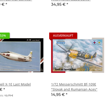
9 €
*
34,95 €
*
 53%
AUSVERKAUFT
Bell X-1E Last Model
1/72 Messerschmitt Bf-109E
"Slovak and Rumanian Aces"
 €
*
14,95 €
*
eis:
12,79 €