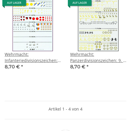
AUF LAGER
AUF LAGER
Wehrmacht:
Wehrmacht:
Infanteriedivisionszeichen:
Panzerdivisionszeichen: 9. -
9. - 15. Division
12. Division
8,70 €
*
8,70 €
*
Artikel 1 - 4 von 4