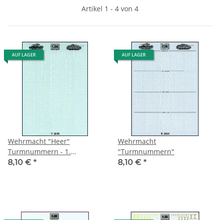
Artikel 1 - 4 von 4
AUF LAGER
AUF LAGER
Wehrmacht "Heer"
Wehrmacht
Turmnummern - 1.
"Turmnummern"
Kompanie
8,10 €
*
8,10 €
*