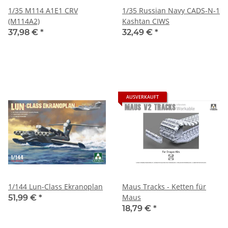
1/35 M114 A1E1 CRV
1/35 Russian Navy CADS-N-1
(M114A2)
Kashtan CIWS
37,98 €
*
32,49 €
*
AUSVERKAUFT
1/144 Lun-Class Ekranoplan
Maus Tracks - Ketten für
Maus
51,99 €
*
18,79 €
*