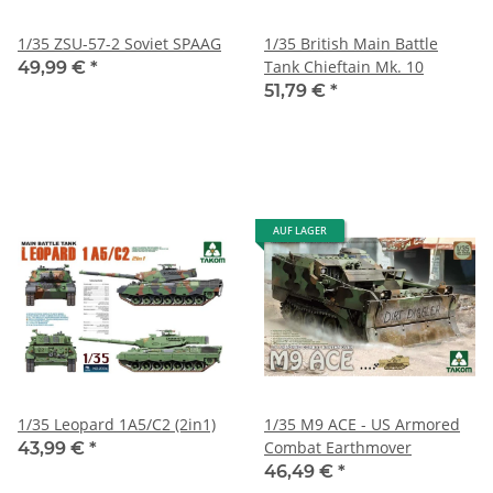
1/35 ZSU-57-2 Soviet SPAAG
1/35 British Main Battle
Tank Chieftain Mk. 10
49,99 €
*
51,79 €
*
AUF LAGER
1/35 Leopard 1A5/C2 (2in1)
1/35 M9 ACE - US Armored
Combat Earthmover
43,99 €
*
46,49 €
*