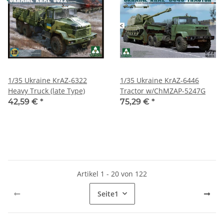
1/35 Ukraine KrAZ-6322
1/35 Ukraine KrAZ-6446
Heavy Truck (late Type)
Tractor w/ChMZAP-5247G
42,59 €
*
75,29 €
*
Artikel 1 - 20 von 122
Seite
1