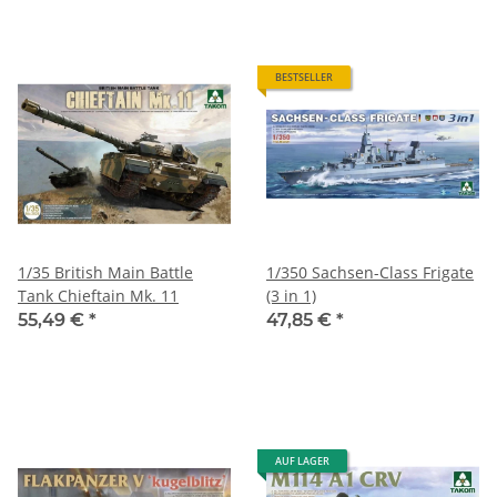
BESTSELLER
1/35 British Main Battle
1/350 Sachsen-Class Frigate
Tank Chieftain Mk. 11
(3 in 1)
55,49 €
*
47,85 €
*
AUF LAGER