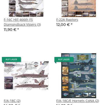
F-16C Hill 466th FS
F-22A Raptors
Diamondback Vipers (3)
12,00 €
*
11,90 €
*
AUF LAGER
AUF LAGER
F/A-18C (2)
F/A-18C/E Hornets CoNA (2)