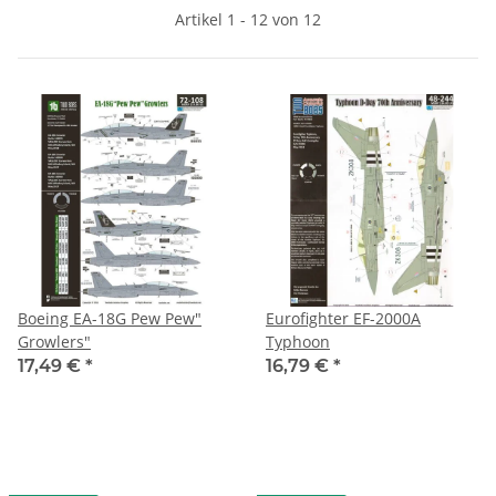
Artikel 1 - 12 von 12
Boeing EA-18G Pew Pew"
Eurofighter EF-2000A
Growlers"
Typhoon
17,49 €
*
16,79 €
*