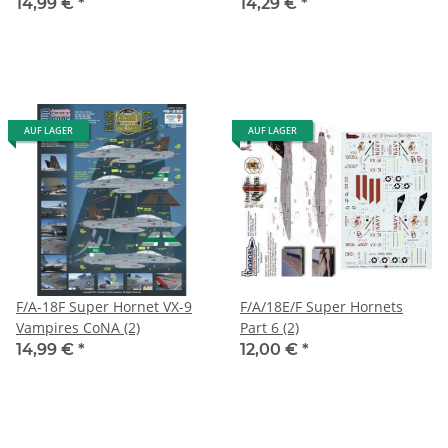
14,99 €
*
14,29 €
*
AUF LAGER
AUF LAGER
F/A-18F Super Hornet VX-9
F/A/18E/F Super Hornets
Vampires CoNA (2)
Part 6 (2)
14,99 €
*
12,00 €
*