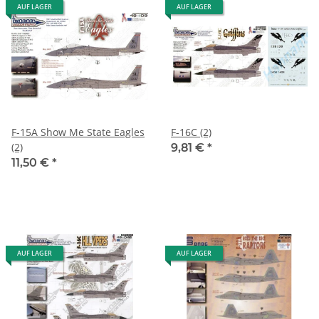
AUF LAGER
AUF LAGER
F-15A Show Me State Eagles
F-16C (2)
(2)
9,81 €
*
11,50 €
*
AUF LAGER
AUF LAGER