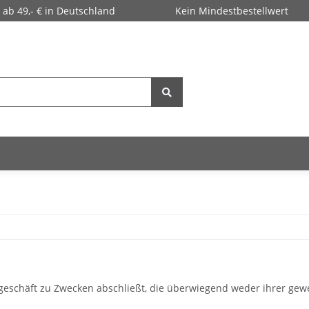
 ab 49,- € in Deutschland
Kein Mindestbestellwert
tsgeschäft zu Zwecken abschließt, die überwiegend weder ihrer gew