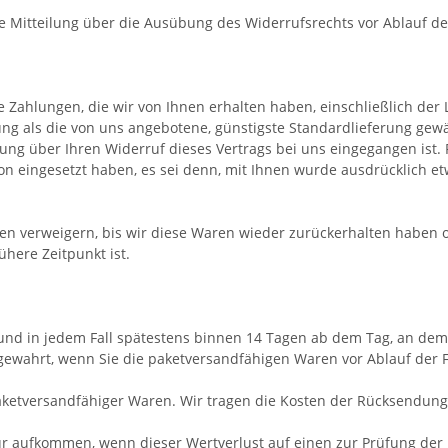
die Mitteilung über die Ausübung des Widerrufsrechts vor Ablauf d
 Zahlungen, die wir von Ihnen erhalten haben, einschließlich der 
rung als die von uns angebotene, günstigste Standardlieferung gew
ung über Ihren Widerruf dieses Vertrags bei uns eingegangen ist.
ion eingesetzt haben, es sei denn, mit Ihnen wurde ausdrücklich e
n verweigern, bis wir diese Waren wieder zurückerhalten haben o
here Zeitpunkt ist.
nd in jedem Fall spätestens binnen 14 Tagen ab dem Tag, an dem 
 gewahrt, wenn Sie die paketversandfähigen Waren vor Ablauf der 
aketversandfähiger Waren.
Wir tragen die Kosten der Rücksendung
r aufkommen, wenn dieser Wertverlust auf einen zur Prüfung der 