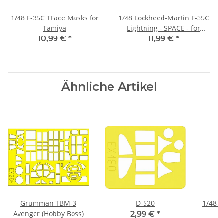
1/48 F-35C TFace Masks for
1/48 Lockheed-Martin F-35C
Tamiya
Lightning - SPACE - for
Tamiya
10,99 €
*
11,99 €
*
Ähnliche Artikel
Grumman TBM-3
D-520
1/48
Avenger (Hobby Boss)
2,99 €
*