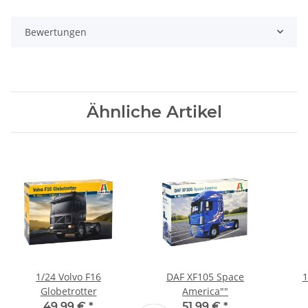
Bewertungen
Ähnliche Artikel
1/24 Volvo F16
DAF XF105 Space
1
Globetrotter
America""
49,99 €
*
51,99 €
*