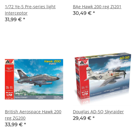
1/72 Ye-5 Pre-series light
BAe Hawk 200 reg ZJ201
Interceptor
30,49 €
*
31,99 €
*
British Aerospace Hawk 200
Douglas AD-5Q Skyraider
reg ZG200
29,49 €
*
33,99 €
*