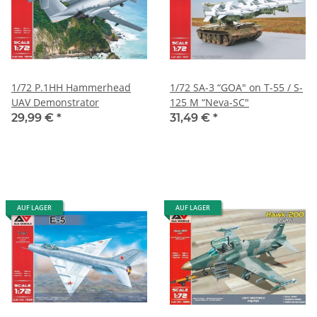
1/72 P.1HH Hammerhead
1/72 SA-3 “GOA" on T-55 / S-
UAV Demonstrator
125 M “Neva-SC"
29,99 €
*
31,49 €
*
AUF LAGER
AUF LAGER