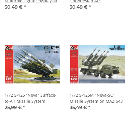
Multirole Fighter "Malaysia
"Indonesian AF"
AF"
30,49 €
*
30,49 €
*
1/72 S-125 “Neva" Surface-
1/72 S-125M "Neva-SC"
to-Air Missile System
Missile System on MAZ-543
25,99 €
*
35,49 €
*