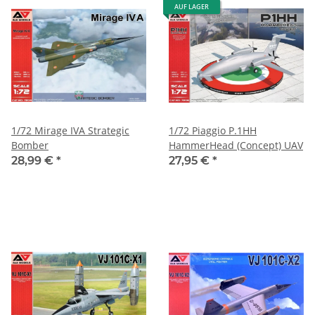
AUF LAGER
1/72 Mirage IVA Strategic
1/72 Piaggio P.1HH
Bomber
HammerHead (Concept) UAV
28,99 €
*
27,95 €
*