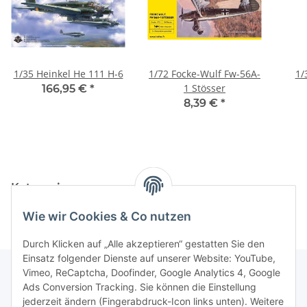
1/35 Heinkel He 111 H-6
1/72 Focke-Wulf Fw-56A-
1/
1 Stösser
166,95 €
*
8,39 €
*
Kategorien
Wie wir Cookies & Co nutzen
Durch Klicken auf „Alle akzeptieren“ gestatten Sie den
Einsatz folgender Dienste auf unserer Website: YouTube,
Vimeo, ReCaptcha, Doofinder, Google Analytics 4, Google
Ads Conversion Tracking. Sie können die Einstellung
Informationen
jederzeit ändern (Fingerabdruck-Icon links unten). Weitere