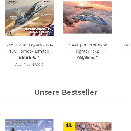
1/48 Hornet Legacy - F/A-
PLAAF J-36 Prototype
1/4
18C Hornet - Limited
Fighter 1:72
Edition
58,95 €
*
48,95 €
*
Alter Preis:
69,99 €
Unsere Bestseller