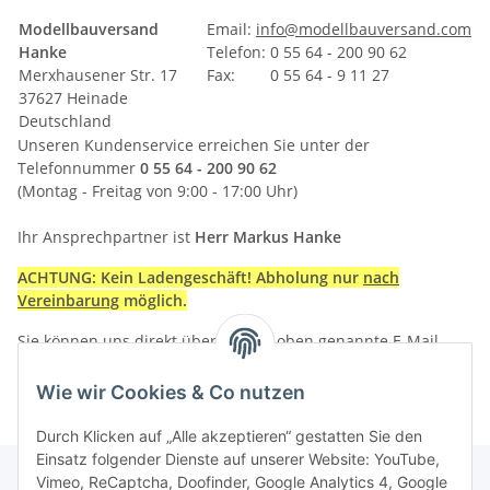
Modellbauversand
Email:
info@modellbauversand.com
Hanke
Telefon: 0 55 64 - 200 90 62
Merxhausener Str. 17
Fax: 0 55 64 - 9 11 27
37627 Heinade
Deutschland
Unseren Kundenservice erreichen Sie unter der
Telefonnummer
0 55 64 - 200 90 62
(Montag - Freitag von 9:00 - 17:00 Uhr)
Ihr Ansprechpartner ist
Herr Markus Hanke
ACHTUNG: Kein Ladengeschäft! Abholung nur
nach
Vereinbarung
möglich.
Sie können uns direkt über unsere oben genannte E-Mail-
Adresse kontaktieren!
Wie wir Cookies & Co nutzen
Durch Klicken auf „Alle akzeptieren“ gestatten Sie den
Einsatz folgender Dienste auf unserer Website: YouTube,
Vimeo, ReCaptcha, Doofinder, Google Analytics 4, Google