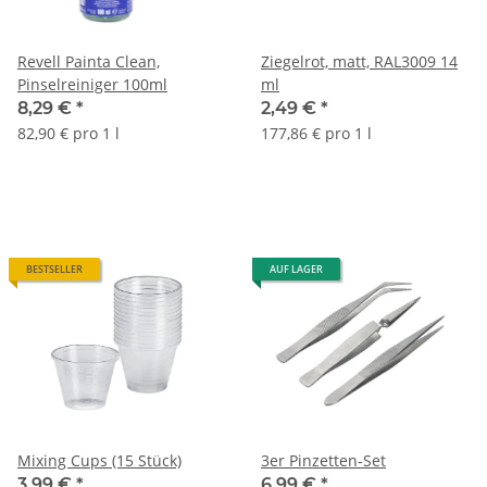
Revell Painta Clean,
Ziegelrot, matt, RAL3009 14
Pinselreiniger 100ml
ml
8,29 €
*
2,49 €
*
82,90 € pro 1 l
177,86 € pro 1 l
BESTSELLER
AUF LAGER
Mixing Cups (15 Stück)
3er Pinzetten-Set
3,99 €
*
6,99 €
*