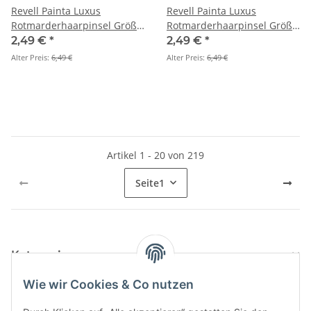
Revell Painta Luxus
Revell Painta Luxus
Rotmarderhaarpinsel Größe
Rotmarderhaarpinsel Größe
0
1
2,49 €
*
2,49 €
*
Alter Preis:
6,49 €
Alter Preis:
6,49 €
Artikel 1 - 20 von 219
Seite
1
Kategorien
Wie wir Cookies & Co nutzen