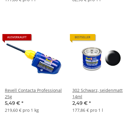
AUSVERKAUFT
BESTSELLER
Revell Contacta Professional
302 Schwarz, seidenmatt
25g
14ml
5,49 €
*
2,49 €
*
219,60 € pro 1 kg
177,86 € pro 1 l