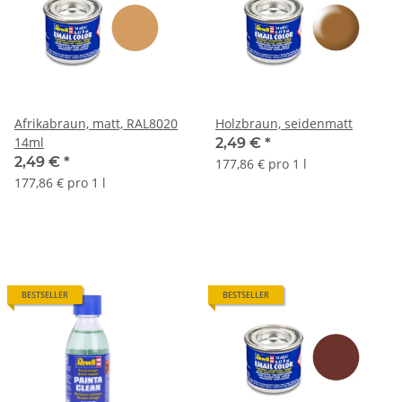
Afrikabraun, matt, RAL8020
Holzbraun, seidenmatt
14ml
2,49 €
*
2,49 €
*
177,86 € pro 1 l
177,86 € pro 1 l
BESTSELLER
BESTSELLER