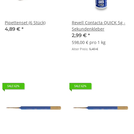
Pipettenset (6 Stück)
Revell Contacta QUICK 5g -
Sekundenkleber
4,89 €
*
2,99 €
*
598,00 € pro 1 kg
Alter Preis:
5,49 €
SALE 62%
SALE 62%