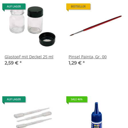
AUF LAGER
BESTSELLER
Glastopf mit Deckel 25 ml
Pinsel Painta, Gr. 00
2,59 €
*
1,29 €
*
AUF LAGER
SALE 46%