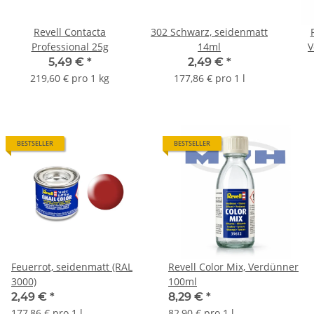
Revell Contacta
302 Schwarz, seidenmatt
Professional 25g
14ml
V
5,49 €
*
2,49 €
*
219,60 € pro 1 kg
177,86 € pro 1 l
BESTSELLER
BESTSELLER
Feuerrot, seidenmatt (RAL
Revell Color Mix, Verdünner
3000)
100ml
2,49 €
*
8,29 €
*
177,86 € pro 1 l
82,90 € pro 1 l