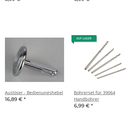
AUF LAGER
Auslöser - Bedienungshebel
Bohrerset für 39064
Handbohrer
16,89 €
*
6,99 €
*