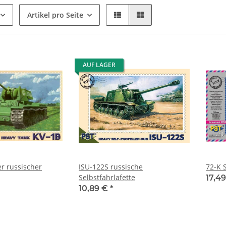
Artikel pro Seite
AUF LAGER
r russischer
ISU-122S russische
72-K 
Selbstfahrlafette
17,4
10,89 €
*