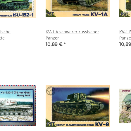
KV-1 A schwerer russischer
KV-1 E schwerer russis
tte
Panzer
Panze
10,89 €
*
10,8