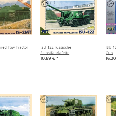
red Tow Tractor
ISU-122 russische
ISU-1
Selbstfahrlafette
Gun
10,89 €
*
16,2