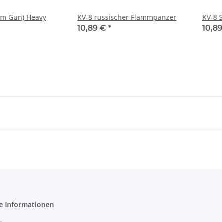
mm Gun) Heavy
KV-8 russischer Flammpanzer
KV-8 
10,89 €
*
10,8
e Informationen