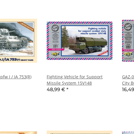
fw I / IA 753(R)
Fighting Vehicle for Support
GAZ-0
Missile System 15V148
City 
48,99 €
*
16,4