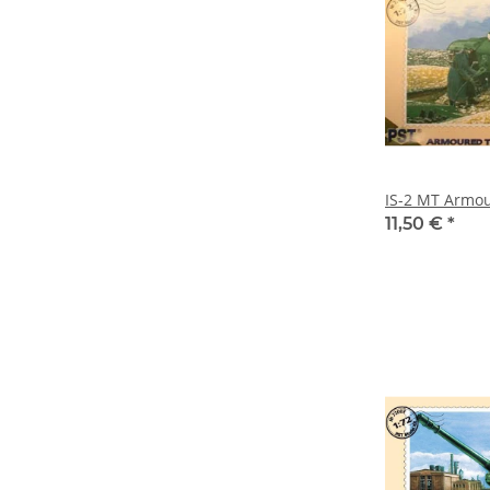
IS-2 MT Armou
11,50 €
*