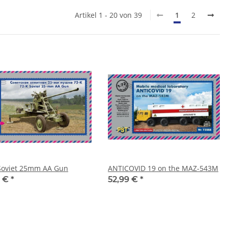
Artikel 1 - 20 von 39
1
2
Soviet 25mm AA Gun
ANTICOVID 19 on the MAZ-543M
9 €
*
52,99 €
*