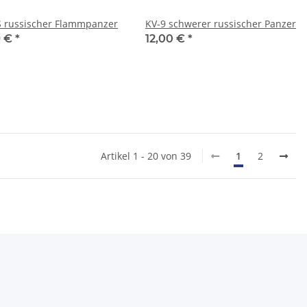
S russischer Flammpanzer
KV-9 schwerer russischer Panzer
9 €
*
12,00 €
*
Artikel 1 - 20 von 39
1
2