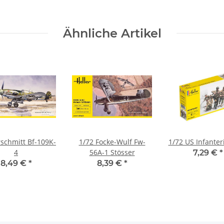
Ähnliche Artikel
schmitt Bf-109K-
1/72 Focke-Wulf Fw-
1/72 US Infanter
4
56A-1 Stösser
7,29 €
*
8,49 €
*
8,39 €
*