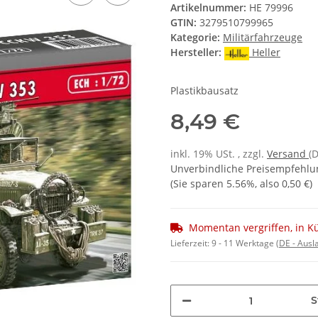
Artikelnummer:
HE 79996
GTIN:
3279510799965
Kategorie:
Militärfahrzeuge
Hersteller:
Heller
Plastikbausatz
8,49 €
inkl. 19% USt. , zzgl.
Versand
(
Unverbindliche Preisempfehlun
(Sie sparen
5.56%
, also
0,50 €
)
Momentan vergriffen, in K
Lieferzeit:
9 - 11 Werktage
(DE - Aus
S