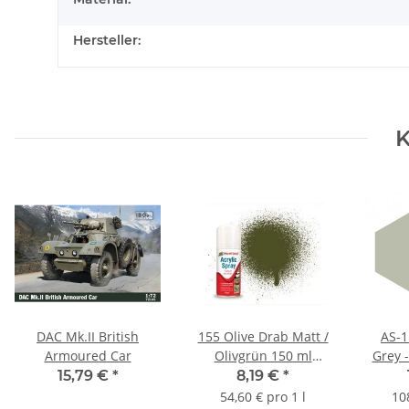
Hersteller:
K
DAC Mk.II British
155 Olive Drab Matt /
AS-
Armoured Car
Olivgrün 150 ml
Grey -
Sprühdose
15,79 €
*
8,19 €
*
54,60 € pro 1 l
10