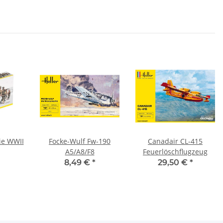
ie WWII
Focke-Wulf Fw-190
Canadair CL-415
A5/A8/F8
Feuerlöschflugzeug
8,49 €
*
29,50 €
*