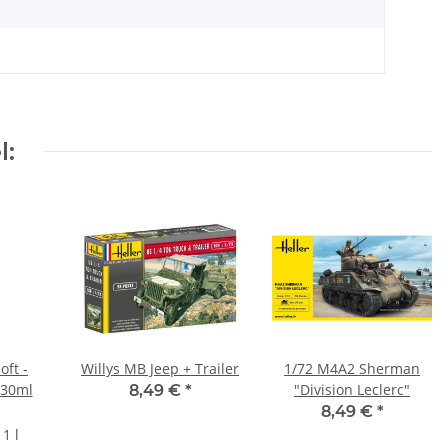
l:
oft -
Willys MB Jeep + Trailer
1/72 M4A2 Sherman
 30ml
"Division Leclerc"
8,49 €
*
8,49 €
*
1 l