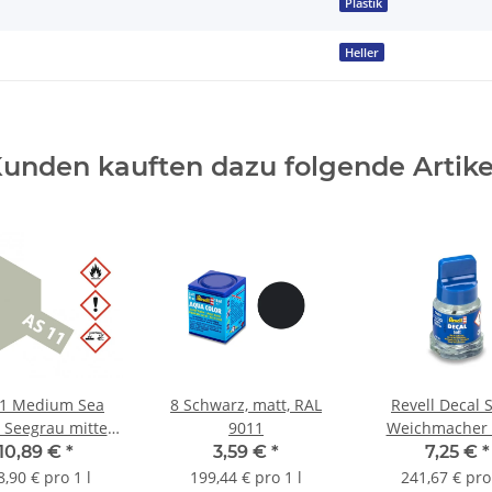
Plastik
Heller
unden kauften dazu folgende Artike
11 Medium Sea
8 Schwarz, matt, RAL
Revell Decal S
 Seegrau mittel,
9011
Weichmacher
matt (RAF)
10,89 €
*
3,59 €
*
7,25 €
*
8,90 € pro 1 l
199,44 € pro 1 l
241,67 € pro 