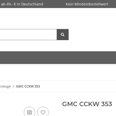
 ab 49,- € in Deutschland
Kein Mindestbestellwert
hrzeuge
GMC CCKW 353
GMC CCKW 353