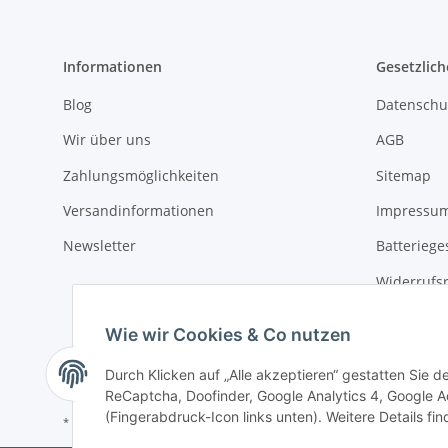
Informationen
Gesetzlich
Blog
Datenschu
Wir über uns
AGB
Zahlungsmöglichkeiten
Sitemap
Versandinformationen
Impressu
Newsletter
Batteriege
Widerrufs
Wie wir Cookies & Co nutzen
Durch Klicken auf „Alle akzeptieren“ gestatten Sie 
ReCaptcha, Doofinder, Google Analytics 4, Google Ad
(Fingerabdruck-Icon links unten). Weitere Details fi
* Alle Preise inkl. gesetzlicher USt., zzgl.
Versand