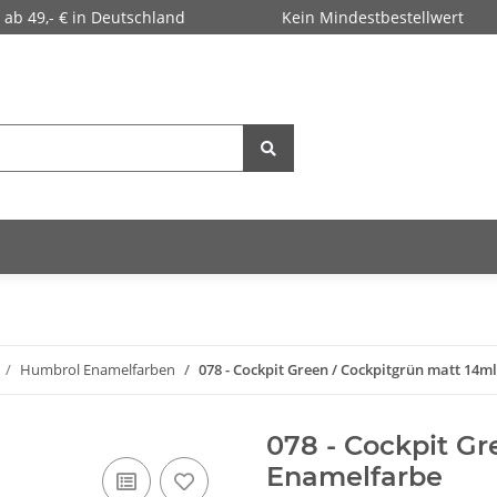
 ab 49,- € in Deutschland
Kein Mindestbestellwert
Humbrol Enamelfarben
078 - Cockpit Green / Cockpitgrün matt 14m
078 - Cockpit Gr
Enamelfarbe