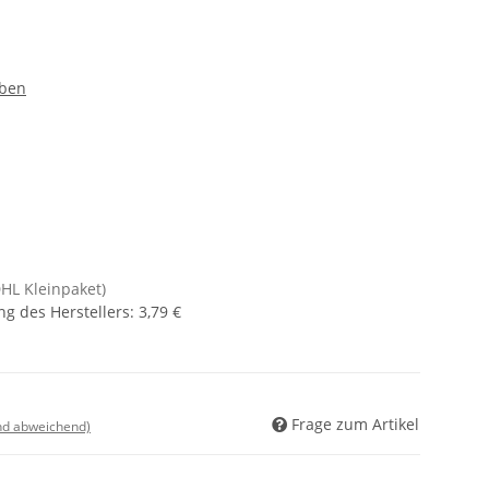
rben
DHL Kleinpaket)
g des Herstellers
:
3,79 €
Frage zum Artikel
nd abweichend)