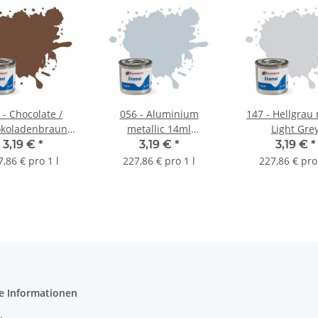
 - Chocolate /
056 - Aluminium
147 - Hellgrau 
okoladenbraun
metallic 14ml
Light Gre
matt 14ml
Enamelfarbe
3,19 €
*
3,19 €
*
3,19 €
*
7,86 € pro 1 l
227,86 € pro 1 l
227,86 € pro 
e Informationen