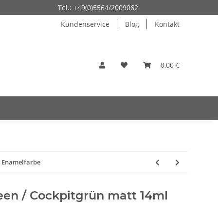
Tel.: +49(0)5564/2009062
Kundenservice
Blog
Kontakt
0,00 €
l Enamelfarbe
een / Cockpitgrün matt 14ml