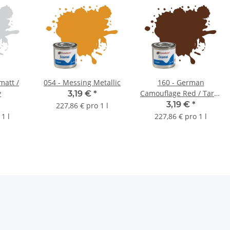
matt /
054 - Messing Metallic
160 - German
y
Camouflage Red / Tarn-
3,19 €
*
Rotbraun matt 14ml
3,19 €
*
227,86 € pro 1 l
1 l
227,86 € pro 1 l