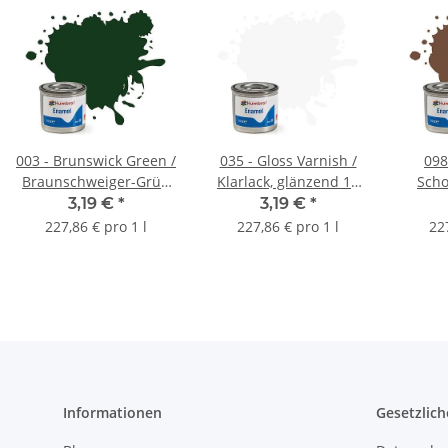
003 - Brunswick Green /
035 - Gloss Varnish /
098
Braunschweiger-Grün
Klarlack, glänzend 14
Sch
glänzend
ml
3,19 €
*
3,19 €
*
227,86 € pro 1 l
227,86 € pro 1 l
22
Informationen
Gesetzlich