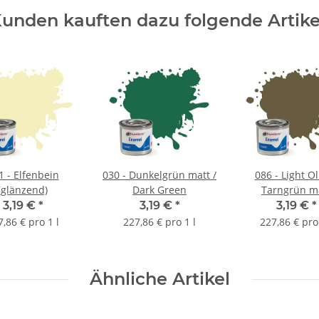
unden kauften dazu folgende Artike
1 - Elfenbein
030 - Dunkelgrün matt /
086 - Light Ol
(glänzend)
Dark Green
Tarngrün m
3,19 €
*
3,19 €
*
3,19 €
*
7,86 € pro 1 l
227,86 € pro 1 l
227,86 € pro 
Ähnliche Artikel