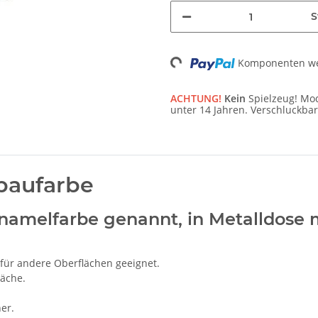
S
Komponenten wer
Loading...
ACHTUNG!
Kein
Spielzeug! Mod
unter 14 Jahren. Verschluckbar
baufarbe
namelfarbe genannt, in Metalldose m
h für andere Oberflächen geeignet.
läche.
er.