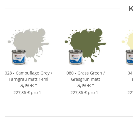
K
028 - Camouflage Grey /
080 - Grass Green /
04
Tarngrau matt 14ml
Grasgrün matt
3,19 €
*
3,19 €
*
227,86 € pro 1 l
227,86 € pro 1 l
22