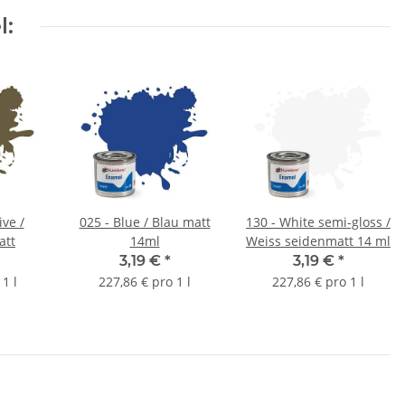
l:
ive /
025 - Blue / Blau matt
130 - White semi-gloss /
att
14ml
Weiss seidenmatt 14 ml
3,19 €
*
3,19 €
*
1 l
227,86 € pro 1 l
227,86 € pro 1 l