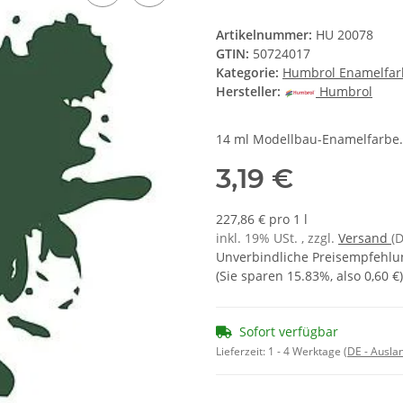
Artikelnummer:
HU 20078
GTIN:
50724017
Kategorie:
Humbrol Enamelfa
Hersteller:
Humbrol
14 ml Modellbau-Enamelfarbe.
3,19 €
227,86 € pro 1 l
inkl. 19% USt. , zzgl.
Versand
(
Unverbindliche Preisempfehlun
(Sie sparen
15.83%
, also
0,60 €
)
Sofort verfügbar
Lieferzeit:
1 - 4 Werktage
(DE - Ausla