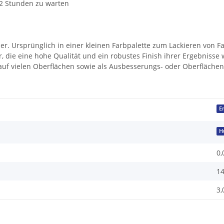
 12 Stunden zu warten
r. Ursprünglich in einer kleinen Farbpalette zum Lackieren von Fah
er, die eine hohe Qualität und ein robustes Finish ihrer Ergebnis
uf vielen Oberflächen sowie als Ausbesserungs- oder Oberfläch
E
H
0,
14
3,