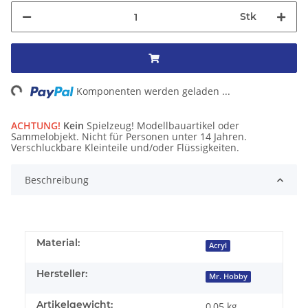
Stk
ng...
Komponenten werden geladen ...
ACHTUNG!
Kein
Spielzeug! Modellbauartikel oder
Sammelobjekt. Nicht für Personen unter 14 Jahren.
Verschluckbare Kleinteile und/oder Flüssigkeiten.
Beschreibung
Material:
Acryl
Hersteller:
Mr. Hobby
Artikelgewicht:
0,05
kg