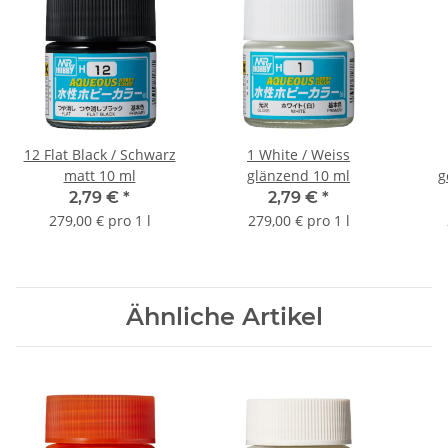
12 Flat Black / Schwarz
1 White / Weiss
matt 10 ml
glänzend 10 ml
g
2,79 €
*
2,79 €
*
279,00 € pro 1 l
279,00 € pro 1 l
Ähnliche Artikel