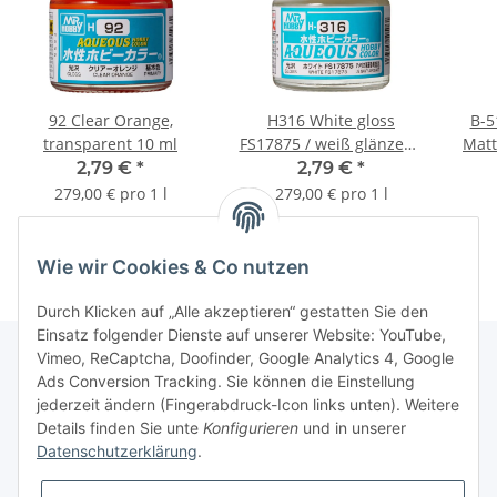
92 Clear Orange,
H316 White gloss
B-5
transparent 10 ml
FS17875 / weiß glänzend
Matt
10 ml
2,79 €
*
2,79 €
*
279,00 € pro 1 l
279,00 € pro 1 l
Wie wir Cookies & Co nutzen
Durch Klicken auf „Alle akzeptieren“ gestatten Sie den
Einsatz folgender Dienste auf unserer Website: YouTube,
Vimeo, ReCaptcha, Doofinder, Google Analytics 4, Google
Ads Conversion Tracking. Sie können die Einstellung
Informationen
jederzeit ändern (Fingerabdruck-Icon links unten). Weitere
Details finden Sie unte
Konfigurieren
und in unserer
Datenschutzerklärung
.
Gesetzliche Informationen