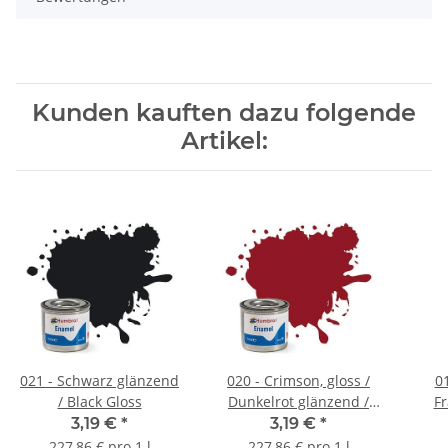
Kunden kauften dazu folgende
Artikel:
021 - Schwarz glänzend
020 - Crimson, gloss /
01
/ Black Gloss
Dunkelrot glänzend /
Fr
Purpur
3,19 €
*
3,19 €
*
227,86 € pro 1 l
227,86 € pro 1 l