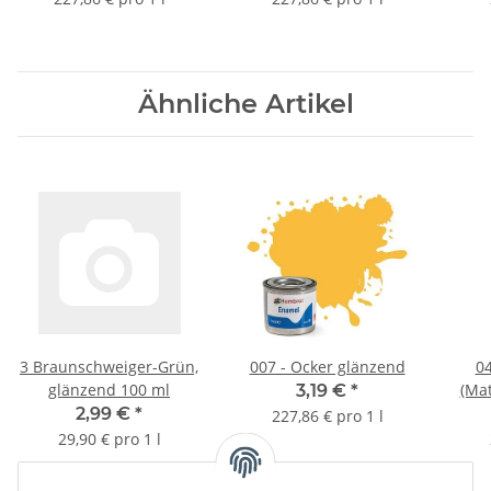
Ähnliche Artikel
3 Braunschweiger-Grün,
007 - Ocker glänzend
04
glänzend 100 ml
(Mat
3,19 €
*
2,99 €
*
227,86 € pro 1 l
29,90 € pro 1 l