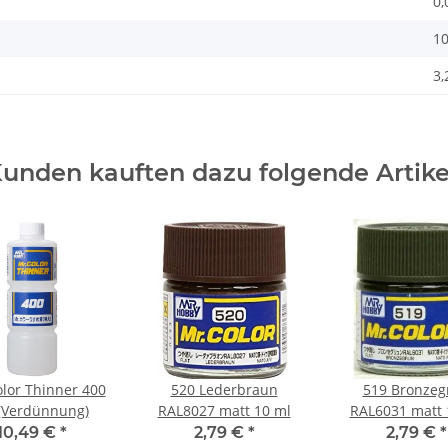
0,
10
3,
unden kauften dazu folgende Artike
olor Thinner 400
520 Lederbraun
519 Bronzeg
(Verdünnung)
RAL8027 matt 10 ml
RAL6031 matt 
10,49 €
*
2,79 €
*
2,79 €
*