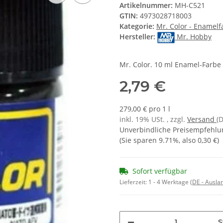
Artikelnummer:
MH-C521
GTIN:
4973028718003
Kategorie:
Mr. Color - Enamelf
Hersteller:
Mr. Hobby
Mr. Color. 10 ml Enamel-Farbe 
2,79 €
279,00 € pro 1 l
inkl. 19% USt. , zzgl.
Versand
(
Unverbindliche Preisempfehlun
(Sie sparen
9.71%
, also
0,30 €
)
Sofort verfügbar
Lieferzeit:
1 - 4 Werktage
(DE - Ausla
S