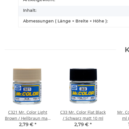
Inhalt:
Abmessungen ( Länge × Breite × Höhe ):
K
C321 Mr. Color Light
C33 Mr. Color Flat Black
Mr. C
Brown / Hellbraun matt
/ Schwarz matt 10 ml
ml 
10 ml
2,79 €
*
2,79 €
*