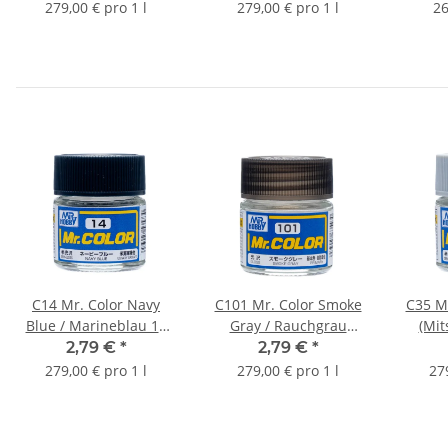
279,00 € pro 1 l
279,00 € pro 1 l
26
C14 Mr. Color Navy
C101 Mr. Color Smoke
C35 Mr
Blue / Marineblau 10
Gray / Rauchgrau
(Mit
ml
glänzend 10ml
sei
2,79 €
*
2,79 €
*
279,00 € pro 1 l
279,00 € pro 1 l
27