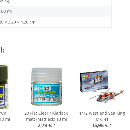
05
kg
,00 ml
20 × 3,20 × 4,20 cm
l:
rün
20 Flat Clear / Klarlack,
1/72 Westland Sea King
10 ml
matt (Mattlack) 10 ml
Mk. 41
2,79 €
*
13,95 €
*