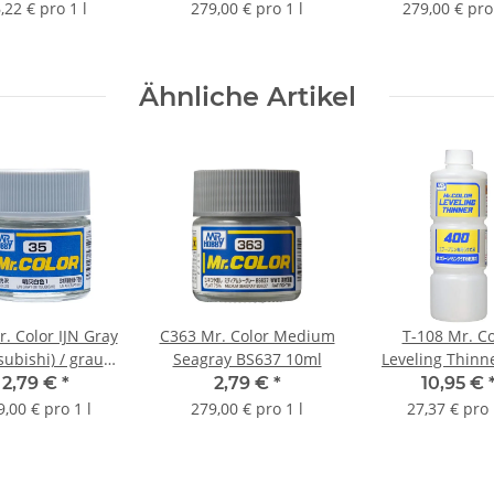
,22 € pro 1 l
279,00 € pro 1 l
279,00 € pro 
Ähnliche Artikel
. Color IJN Gray
C363 Mr. Color Medium
T-108 Mr. Co
subishi) / grau
Seagray BS637 10ml
Leveling Thinn
denmatt 10 ml
ml
2,79 €
*
2,79 €
*
10,95 €
9,00 € pro 1 l
279,00 € pro 1 l
27,37 € pro 