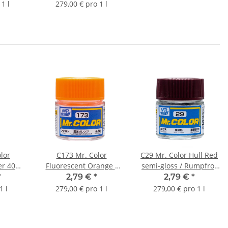
1 l
279,00 € pro 1 l
lor
C173 Mr. Color
C29 Mr. Color Hull Red
er 400
Fluorescent Orange /
semi-gloss / Rumpfrot
leuchtendes Orange
seidenmatt 10ml
*
2,79 €
*
2,79 €
*
10ml
1 l
279,00 € pro 1 l
279,00 € pro 1 l