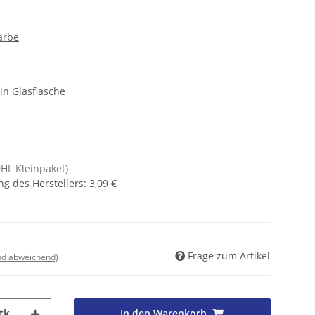
arbe
in Glasflasche
DHL Kleinpaket)
g des Herstellers
:
3,09 €
Frage zum Artikel
nd abweichend)
In den Warenkorb
tk