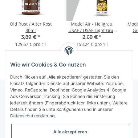
Old Rust / Alter Rost
Model Air - Hellgrau,
Model
30ml
USAF / USAF Light Gray
Gr
FS36495
3,89 €
*
2,69 €
*
129,67 € pro 1 l
158,24 € pro 1 l
Wie wir Cookies & Co nutzen
Durch Klicken auf „Alle akzeptieren“ gestatten Sie den
Einsatz folgender Dienste auf unserer Website: YouTube,
Vimeo, ReCaptcha, Doofinder, Google Analytics 4, Google
Ads Conversion Tracking. Sie können die Einstellung
Informationen
jederzeit ändern (Fingerabdruck-Icon links unten). Weitere
Details finden Sie unte
Konfigurieren
und in unserer
Datenschutzerklärung
.
Gesetzliche Informationen
Alle akzeptieren