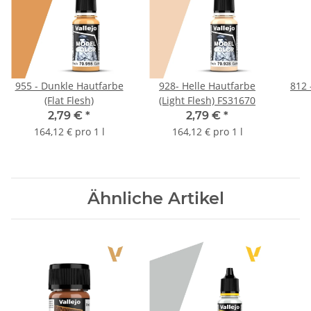
955 - Dunkle Hautfarbe
928- Helle Hautfarbe
812 
(Flat Flesh)
(Light Flesh) FS31670
2,79 €
*
2,79 €
*
164,12 € pro 1 l
164,12 € pro 1 l
Ähnliche Artikel