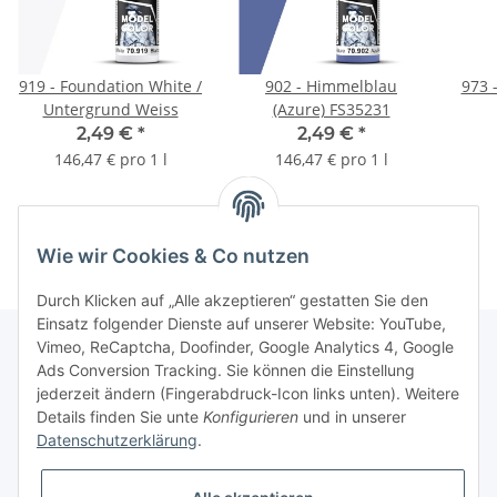
919 - Foundation White /
902 - Himmelblau
973 
Untergrund Weiss
(Azure) FS35231
2,49 €
*
2,49 €
*
146,47 € pro 1 l
146,47 € pro 1 l
Wie wir Cookies & Co nutzen
Durch Klicken auf „Alle akzeptieren“ gestatten Sie den
Einsatz folgender Dienste auf unserer Website: YouTube,
Vimeo, ReCaptcha, Doofinder, Google Analytics 4, Google
Ads Conversion Tracking. Sie können die Einstellung
Informationen
jederzeit ändern (Fingerabdruck-Icon links unten). Weitere
Details finden Sie unte
Konfigurieren
und in unserer
Datenschutzerklärung
.
Gesetzliche Informationen