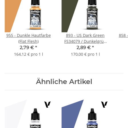
955 - Dunkle Hautfarbe
893 - US Dark Green
858 -
(Flat Flesh)
FS34079 / Dunkelgrün
USA
2,79 €
*
2,89 €
*
164,12 € pro 1 l
170,00 € pro 1 l
Ähnliche Artikel