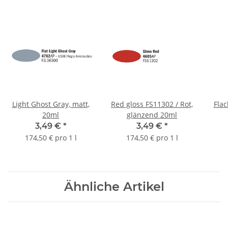
Light Ghost Gray, matt,
Red gloss FS11302 / Rot,
Flac
20ml
glänzend 20ml
3,49 €
*
3,49 €
*
174,50 € pro 1 l
174,50 € pro 1 l
Ähnliche Artikel