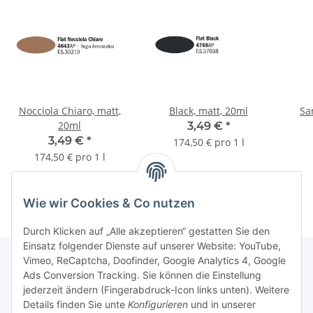
Nocciola Chiaro, matt,
Black, matt, 20ml
Sa
20ml
3,49 €
*
3,49 €
*
174,50 € pro 1 l
174,50 € pro 1 l
Wie wir Cookies & Co nutzen
Durch Klicken auf „Alle akzeptieren“ gestatten Sie den
Einsatz folgender Dienste auf unserer Website: YouTube,
Vimeo, ReCaptcha, Doofinder, Google Analytics 4, Google
Ads Conversion Tracking. Sie können die Einstellung
Informationen
jederzeit ändern (Fingerabdruck-Icon links unten). Weitere
Details finden Sie unte
Konfigurieren
und in unserer