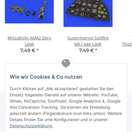
Mitsubishi A6M2 Zero
Supermarine Spitfire
LööK
Mk.I late LööK
Thun
7,49 €
*
7,49 €
*
Wie wir Cookies & Co nutzen
Durch Klicken auf „Alle akzeptieren“ gestatten Sie den
Einsatz folgender Dienste auf unserer Website: YouTube,
Vimeo, ReCaptcha, Doofinder, Google Analytics 4, Google
Ads Conversion Tracking. Sie können die Einstellung
Informationen
jederzeit ändern (Fingerabdruck-Icon links unten). Weitere
Details finden Sie unte
Konfigurieren
und in unserer
Datenschutzerklärung
.
Gesetzliche Informationen