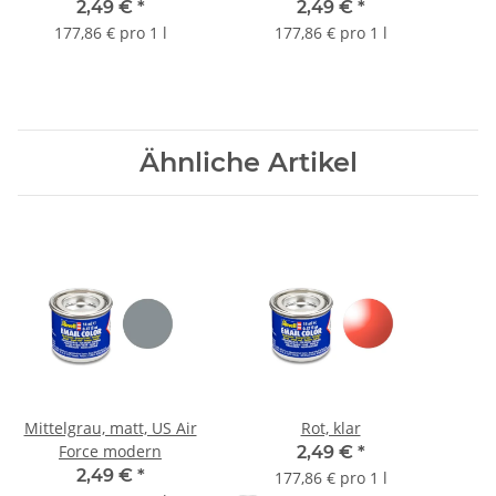
2,49 €
*
2,49 €
*
177,86 € pro 1 l
177,86 € pro 1 l
Ähnliche Artikel
Mittelgrau, matt, US Air
Rot, klar
Force modern
2,49 €
*
2,49 €
*
177,86 € pro 1 l