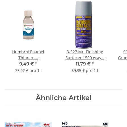
Humbrol Enamel
B-527 Mr. Finishing
00
Thinners -
Surfacer 1500 gray -
Grun
Lackverdünner Enamel
Spray 170 ml
9,49 €
*
11,79 €
*
125 ml
75,92 € pro 1 l
69,35 € pro 1 l
Ähnliche Artikel