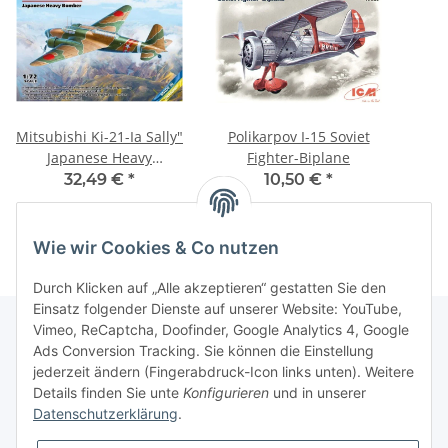
Mitsubishi Ki-21-Ia Sally"
Polikarpov I-15 Soviet
Japanese Heavy
Fighter-Biplane
Bomber"
32,49 €
*
10,50 €
*
Wie wir Cookies & Co nutzen
Durch Klicken auf „Alle akzeptieren“ gestatten Sie den
Einsatz folgender Dienste auf unserer Website: YouTube,
Vimeo, ReCaptcha, Doofinder, Google Analytics 4, Google
Ads Conversion Tracking. Sie können die Einstellung
Informationen
jederzeit ändern (Fingerabdruck-Icon links unten). Weitere
Details finden Sie unte
Konfigurieren
und in unserer
Datenschutzerklärung
.
Gesetzliche Informationen