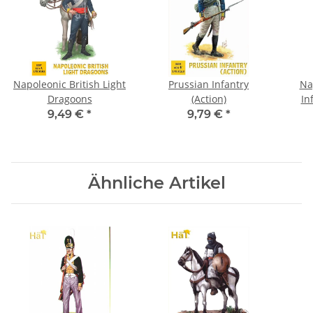
Napoleonic British Light
Prussian Infantry
Na
Dragoons
(Action)
In
9,49 €
*
9,79 €
*
Ähnliche Artikel