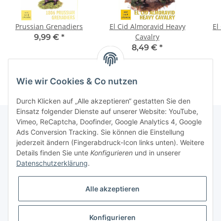
Prussian Grenadiers
El Cid Almoravid Heavy
El
Cavalry
9,99 €
*
8,49 €
*
Wie wir Cookies & Co nutzen
Durch Klicken auf „Alle akzeptieren“ gestatten Sie den
Einsatz folgender Dienste auf unserer Website: YouTube,
Vimeo, ReCaptcha, Doofinder, Google Analytics 4, Google
Ads Conversion Tracking. Sie können die Einstellung
Informationen
jederzeit ändern (Fingerabdruck-Icon links unten). Weitere
Details finden Sie unte
Konfigurieren
und in unserer
Datenschutzerklärung
.
Gesetzliche Informationen
Alle akzeptieren
Konfigurieren